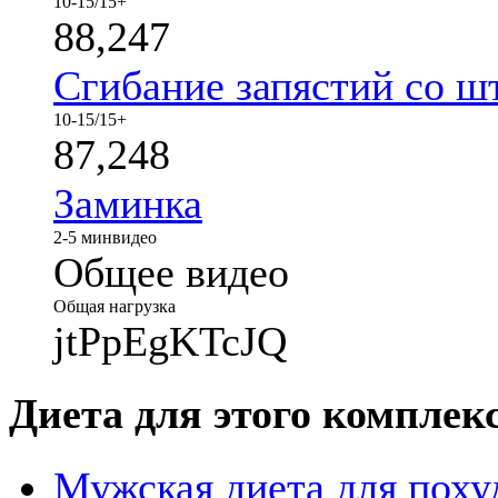
10-15/15+
88,247
Сгибание запястий со ш
10-15/15+
87,248
Заминка
2-5 мин
видео
Общее видео
Общая нагрузка
jtPpEgKTcJQ
Диета для этого комплек
Мужская диета для поху