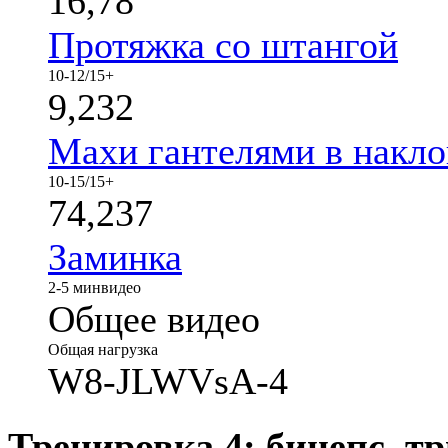
16,78
Протяжка со штангой
10-12/15+
9,232
Махи гантелями в накло
10-15/15+
74,237
Заминка
2-5 мин
видео
Общее видео
Общая нагрузка
W8-JLWVsA-4
Тренировка 4: бицепс, т