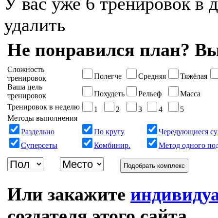
У вас уже 6 тренировок в 
удалить
Не понравился план? Вы
Сложность
Полегче
Средняя
Тяжёлая
тренировок
Ваша цель
Похудеть
Рельеф
Масса
тренировок
Тренировок в неделю
1
2
3
4
5
Методы выполнения
Раздельно
По кругу
Чередующиеся су
Суперсеты
Комбинир.
Метод одного по
Подобрать комплекс
Или закажите
индивиду
создателя этого сайта