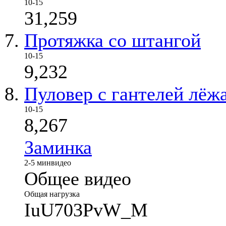
10-15
31,259
Протяжка со штангой
10-15
9,232
Пуловер с гантелей лёж
10-15
8,267
Заминка
2-5 мин
видео
Общее видео
Общая нагрузка
IuU703PvW_M