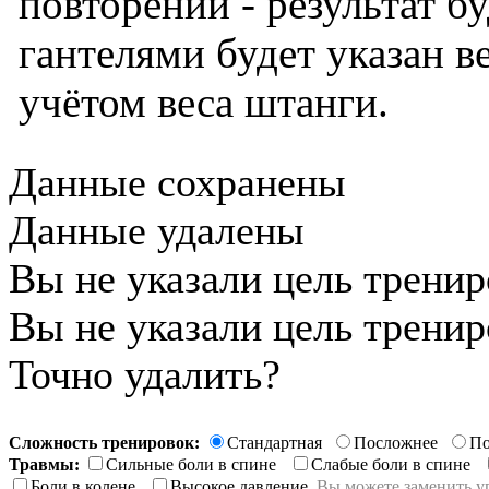
повторений - результат б
гантелями будет указан ве
учётом веса штанги.
Данные сохранены
Данные удалены
Вы не указали цель трени
Вы не указали цель трени
Точно удалить?
Сложность тренировок:
Стандартная
Посложнее
По
Травмы:
Сильные боли в спине
Слабые боли в спине
Боли в колене
Высокое давление
Вы можете заменить у