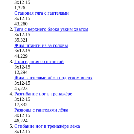
3х12-15
1,326
Становая тяга с гантелями
3x12-15
43,260
Тяга с верхнего блока узким хватом
3x12-15
35,321
Жим штанги из-за головы
3x12-15
44,229
Приседания со штангой
3х12-15
12,294
Жим гантелями лёжа под углом вверх
3x12-15
45,223
Разгибание ног в тренажёре
3х12-15
17,332
Разводы с гантелями лёжа
3x12-15
46,224
Сгибание ног в тренажёре лёжа
3х12-15