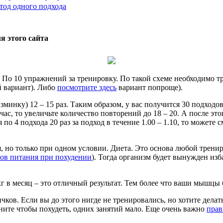
тод одного подхода
я этого сайта
 По 10 упражнений за тренировку. По такой схеме необходимо т
й вариант). Либо
посмотрите здесь
вариант попроще).
зминку) 12 – 15 раз. Таким образом, у вас получится 30 подходо
 час, то увеличьте количество повторений до 18 – 20. А после э
о 4 подхода 20 раз за подход в течение 1.00 – 1.10, то можете 
я, но только при одном условии. Диета. Это основа любой трен
ов питания при похудении
). Тогда организм будет вынужден изб
 кг в месяц – это отличный результат. Тем более что ваши мышцы
ков. Если вы до этого нигде не тренировались, но хотите дела
ите чтобы похудеть, одних занятий мало. Еще очень важно
прав