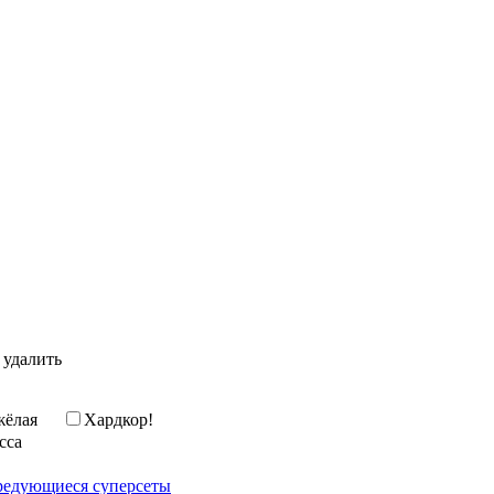
 удалить
жёлая
Хардкор!
сса
редующиеся суперсеты