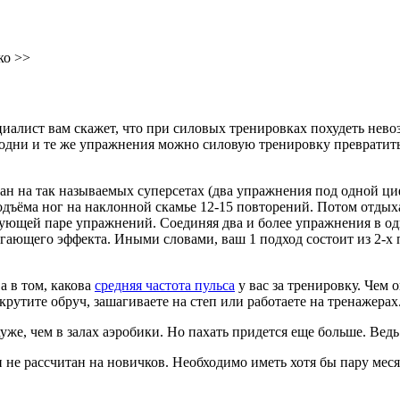
ко >>
иалист вам скажет, что при силовых тренировках похудеть невозм
дни и те же упражнения можно силовую тренировку превратить 
ан на так называемых суперсетах (два упражнения под одной ци
одъёма ног на наклонной скамье 12-15 повторений. Потом отдыха
следующей паре упражнений. Соединяя два и более упражнения в 
игающего эффекта. Иными словами, ваш 1 подход состоит из 2-
а в том, какова
средняя частота пульса
у вас за тренировку. Чем 
 крутите обруч, зашагиваете на степ или работаете на тренажерах
уже, чем в залах аэробики. Но пахать придется еще больше. Ведь
не рассчитан на новичков. Необходимо иметь хотя бы пару месяц