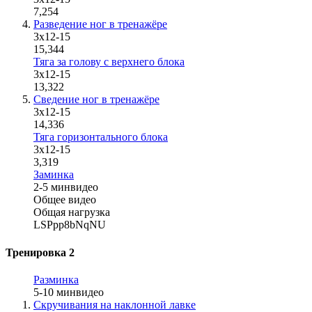
7,254
Разведение ног в тренажёре
3х12-15
15,344
Тяга за голову с верхнего блока
3х12-15
13,322
Сведение ног в тренажёре
3х12-15
14,336
Тяга горизонтального блока
3х12-15
3,319
Заминка
2-5 мин
видео
Общее видео
Общая нагрузка
LSPpp8bNqNU
Тренировка 2
Разминка
5-10 мин
видео
Скручивания на наклонной лавке