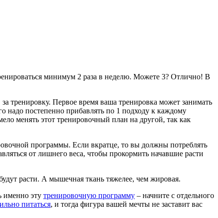
ренироваться минимум 2 раза в неделю. Можете 3? Отлично! В
в за тренировку. Первое время ваша тренировка может занимать
того надо постепенно прибавлять по 1 подходу к каждому
смело менять этот тренировочный план на другой, так как
ировочной программы. Если вкратце, то вы должны потреблять
авляться от лишнего веса, чтобы прокормить начавшие расти
 будут расти. А мышечная ткань тяжелее, чем жировая.
ть именно эту
тренировочную программу
– начните с отдельного
ильно питаться
, и тогда фигура вашей мечты не заставит вас