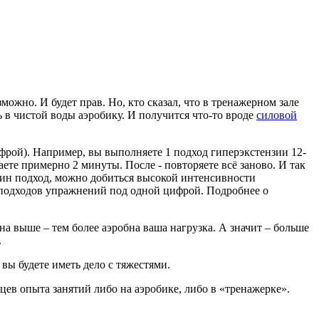
ожно. И будет прав. Но, кто сказал, что в тренажерном зале
в чистой воды аэробику. И получится что-то вроде
силовой
фрой). Например, вы выполняете 1 подход гиперэкстензии 12-
ете примерно 2 минуты. После - повторяете всё заново. И так
один подход, можно добиться высокой интенсивности
х подходов упражнений под одной цифрой. Подробнее о
она выше – тем более аэробна ваша нагрузка. А значит – больше
.
 вы будете иметь дело с тяжестями.
ев опыта занятий либо на аэробике, либо в «тренажерке».