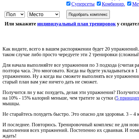
Суперсеты
Комбинир.
Ме
Подобрать комплекс
Или закажите
индивидуальный план тренировок
у создател
Как видите, всего в вашем распоряжении будет 20 упражнений.
таком случае либо просто чередуете эти 2 тренировки (сложны
Для начала выполняйте все упражнения по 3 подхода (считая ра
полтора часа. Это многовато. Когда вы будете укладываться в 1
упражнению. Ну а когда вы сможете выполнять все упражнения п
старый план вам уже ничего дать не сможет.
Получится ли у вас похудеть, делая эти упражнения? Получитс
на 10% - 15% калорий меньше, чем тратите за сутки (
5 принцип
мышцы.
Не старайтесь похудеть быстро. Это опасно для здоровья. 3 – 4
И последнее. Повторюсь. Тренировочный комплекс не для нович
выполнения всех упражнений. Постепенно их сдваивая. И помн
ждать!