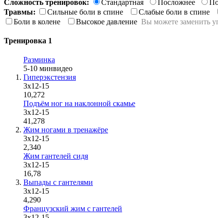
Сложность тренировок:
Стандартная
Посложнее
По
Травмы:
Сильные боли в спине
Слабые боли в спине
Боли в колене
Высокое давление
Вы можете заменить у
Тренировка 1
Разминка
5-10 мин
видео
Гиперэкстензия
3х12-15
10,272
Подъём ног на наклонной скамье
3x12-15
41,278
Жим ногами в тренажёре
3х12-15
2,340
Жим гантелей сидя
3х12-15
16,78
Выпады с гантелями
3х12-15
4,290
Французский жим с гантелей
3х12-15