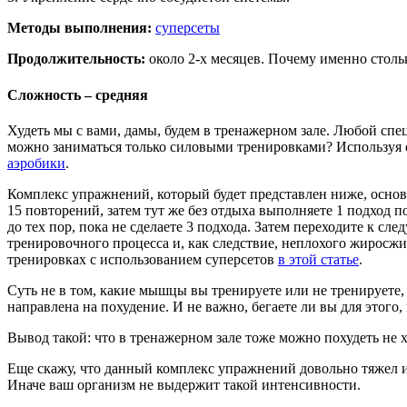
Методы выполнения:
суперсеты
Продолжительность:
около 2-х месяцев.
Почему именно столь
Сложность – средняя
Худеть мы с вами, дамы, будем в тренажерном зале. Любой спец
можно заниматься только силовыми тренировками? Используя о
аэробики
.
Комплекс упражнений, который будет представлен ниже, основ
15 повторений, затем тут же без отдыха выполняете 1 подход п
до тех пор, пока не сделаете 3 подхода. Затем переходите к 
тренировочного процесса и, как следствие, неплохого жиросж
тренировках с использованием суперсетов
в этой статье
.
Суть не в том, какие мышцы вы тренируете или не тренируете, 
направлена на похудение. И не важно, бегаете ли вы для этого,
Вывод такой: что в тренажерном зале тоже можно похудеть не х
Еще скажу, что данный комплекс упражнений довольно тяжел и 
Иначе ваш организм не выдержит такой интенсивности.