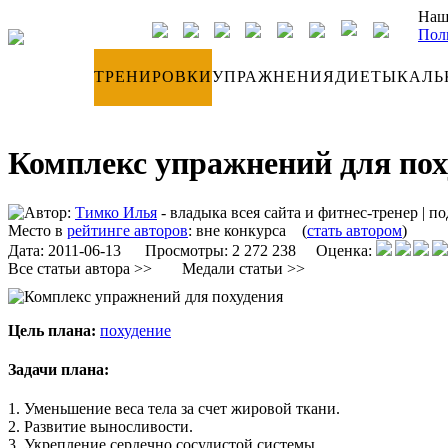
Наш
Пол
ДНЕВНИК
ТРЕНИРОВКИ
УПРАЖНЕНИЯ
ДИЕТЫ
КАЛЬ
Комплекс упражнений для пох
Автор:
Тимко Илья
- владыка всея сайта и фитнес-тренер
|
по
Место в
рейтинге авторов
:
вне конкурса
(
стать автором
)
Дата:
2011-06-13
Просмотры: 2 272 238 Оценка:
Все статьи автора >>
Медали статьи >>
Цель плана:
похудение
Задачи плана:
1. Уменьшение веса тела за счет жировой ткани.
2. Развитие выносливости.
3. Укрепление сердечно сосудистой системы.