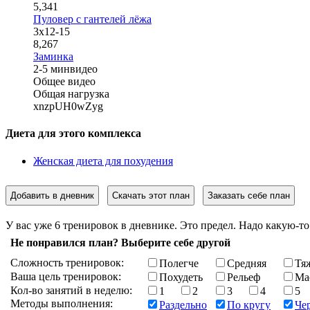
5,341
Пуловер с гантелей лёжа
3х12-15
8,267
Заминка
2-5 мин
видео
Общее видео
Общая нагрузка
xnzpUH0wZyg
Диета для этого комплекса
Женская диета для похудения
Добавить в дневник
Скачать этот план
Заказать себе план
У вас уже 6 тренировок в дневнике. Это предел. Надо какую-то
Не понравился план? Выберите себе другой
Сложность тренировок:
Полегче
Средняя
Тя
Ваша цель тренировок:
Похудеть
Рельеф
Ма
Кол-во занятий в неделю:
1
2
3
4
5
Методы выполнения:
Раздельно
По кругу
Че