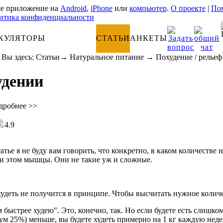
е приложение на
Android
,
iPhone
или
компьютер
.
О проекте
|
Пом
итика конфиденциальности
КУЛЯТОРЫ
АНАТОМИЯ
СТАТЬИ
АНКЕТЫ
Вы здесь:
Статьи
→
Натуральное питание
→
Похудение / рельеф
удении
дробнее >>
4.9
атье я не буду вам говорить, что конкретно, в каком количестве
ри этом мышцы. Они не такие уж и сложные.
удеть не получится в принципе. Чтобы высчитать нужное количе
м быстрее худею". Это, конечно, так. Но если будете есть слишк
м 25%) меньше, вы будете худеть примерно на 1 кг каждую недел