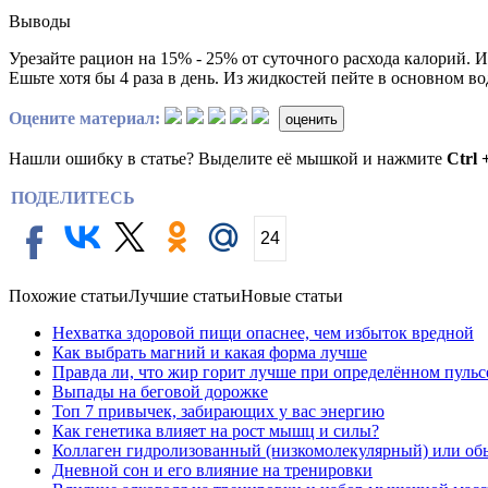
Выводы
Урезайте рацион на 15% - 25% от суточного расхода калорий. И
Ешьте хотя бы 4 раза в день. Из жидкостей пейте в основном вод
Оцените материал:
оценить
Нашли ошибку в статье? Выделите её мышкой и нажмите
Ctrl 
ПОДЕЛИТЕСЬ
24
Похожие статьи
Лучшие статьи
Новые статьи
Нехватка здоровой пищи опаснее, чем избыток вредной
Как выбрать магний и какая форма лучше
Правда ли, что жир горит лучше при определённом пульс
Выпады на беговой дорожке
Топ 7 привычек, забирающих у вас энергию
Как генетика влияет на рост мышц и силы?
Коллаген гидролизованный (низкомолекулярный) или об
Дневной сон и его влияние на тренировки