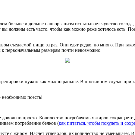
что чем больше и дольше наш организм испытывает чувство голода
у вы должны есть часто, чтобы как можно реже хотелось есть. 
ством съедаемой пищи за раз. Они едят редко, но много. При так
к к первоначальным размерам почти невозможно.
ле тренировки нужно как можно раньше. В противном случае при
о необходимо поесть!
се довольно просто. Количество потребляемых жиров сокращаете
чиваем потребление белков (
как питаться, чтобы похудеть и со
есте с жиром. Насчёт углеводов: их количество не уменьшаем. Ин