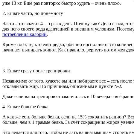
уже 13 кг. Ещё раз повторю: быстро худеть – очень плохо.
2. Ешьте часто, но понемногу
Часто - это значит 4 – 5 раз в день. Почему так? Дело в том, 
для него своего рода адаптацией к внешним условиям. Поэтом
потребления калорий
.
Кроме того, те, кто едят редко, обычно восполняют это количе
начинает выпирать живот. Как правило, вернуть потом желудо
3. Ешьте сразу после тренировки
Независимо от того, худеете вы или набираете вес – есть пос
откладывать жир. По причинам, описанным в пункте №2.
Даже если ваша тренировка закончилась в 10 вечера – всё равн
4. Ешьте больше белка
А как же есть больше белка, если на 15% сократить рацион? В
больше, чем в 1 грамме белка. За счёт сокращения жиров увели
Это делается для того, чтобы не дать вашим мышцам сгореть вм