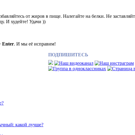
збавляйтесь от жиров в пище. Налегайте на белки. Не заставляй
у. И худейте! Удачи ))
+ Enter
. И мы её исправим!
ПОДПИШИТЕСЬ
е?
ычный: какой лучше?