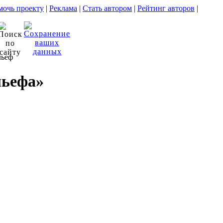
очь проекту
|
Реклама
|
Стать автором
|
Рейтинг авторов
|
льеф
льефа»