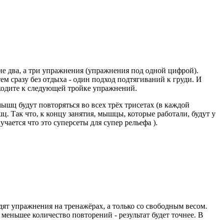
 не два, а три упражнения (упражнения под одной цифрой).
ем сразу без отдыха - один подход подтягиваний к груди. И
реходите к следующей тройке упражнений.
ышц будут повторяться во всех трёх трисетах (в каждой
ц. Так что, к концу занятия, мышцы, которые работали, будут у
ается что это суперсеты для супер рельефа ).
дят упражнения на тренажёрах, а только со свободным весом.
 меньшее количество повторений - результат будет точнее. В