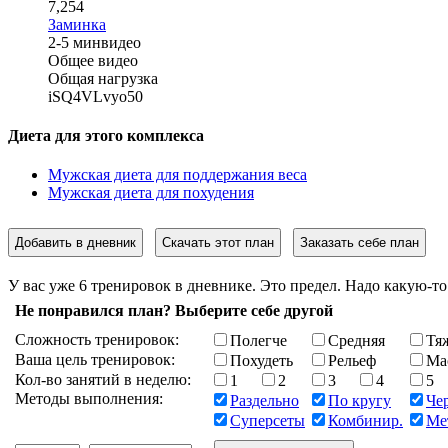
7,254
Заминка
2-5 мин
видео
Общее видео
Общая нагрузка
iSQ4VLvyo50
Диета для этого комплекса
Мужская диета для поддержания веса
Мужская диета для похудения
Добавить в дневник
Скачать этот план
Заказать себе план
У вас уже 6 тренировок в дневнике. Это предел. Надо какую-то
Не понравился план? Выберите себе другой
Сложность тренировок:
Полегче
Средняя
Тя
Ваша цель тренировок:
Похудеть
Рельеф
Ма
Кол-во занятий в неделю:
1
2
3
4
5
Методы выполнения:
Раздельно
По кругу
Че
Суперсеты
Комбинир.
Ме