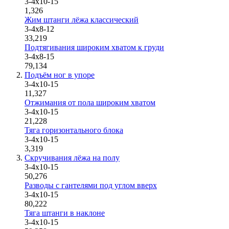
3-4х10-15
1,326
Жим штанги лёжа классический
3-4x8-12
33,219
Подтягивания широким хватом к груди
3-4х8-15
79,134
Подъём ног в упоре
3-4х10-15
11,327
Отжимания от пола широким хватом
3-4х10-15
21,228
Тяга горизонтального блока
3-4х10-15
3,319
Скручивания лёжа на полу
3-4х10-15
50,276
Разводы с гантелями под углом вверх
3-4x10-15
80,222
Тяга штанги в наклоне
3-4х10-15