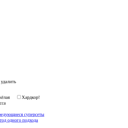
 удалить
жёлая
Хардкор!
сса
редующиеся суперсеты
тод одного подхода