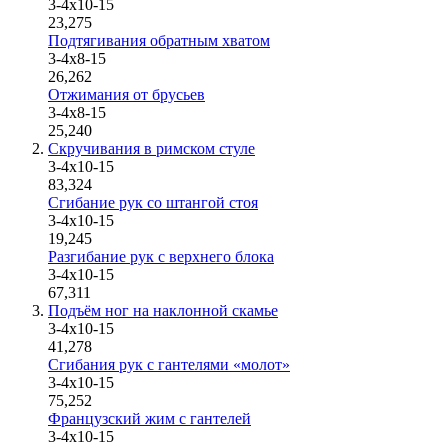
3-4х10-15
23,275
Подтягивания обратным хватом
3-4х8-15
26,262
Отжимания от брусьев
3-4х8-15
25,240
Скручивания в римском стуле
3-4х10-15
83,324
Сгибание рук со штангой стоя
3-4х10-15
19,245
Разгибание рук с верхнего блока
3-4х10-15
67,311
Подъём ног на наклонной скамье
3-4x10-15
41,278
Сгибания рук с гантелями «молот»
3-4x10-15
75,252
Французский жим с гантелей
3-4х10-15