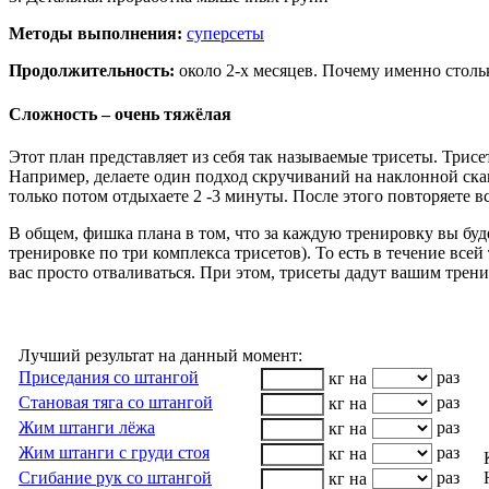
Методы выполнения:
суперсеты
Продолжительность:
около 2-х месяцев.
Почему именно столь
Сложность – очень тяжёлая
Этот план представляет из себя так называемые трисеты. Трис
Например, делаете один подход скручиваний на наклонной скамь
только потом отдыхаете 2 -3 минуты. После этого повторяете в
В общем, фишка плана в том, что за каждую тренировку вы буд
тренировке по три комплекса трисетов). То есть в течение все
вас просто отваливаться. При этом, трисеты дадут вашим трен
Лучший результат на данный момент:
Приседания со штангой
раз
кг на
Становая тяга со штангой
раз
кг на
Жим штанги лёжа
раз
кг на
Жим штанги с груди стоя
раз
кг на
Сгибание рук со штангой
раз
кг на