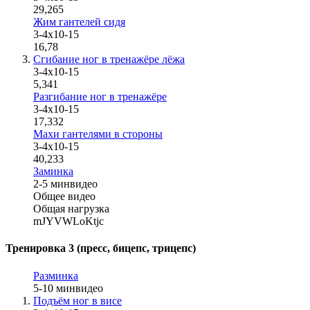
29,265
Жим гантелей сидя
3-4х10-15
16,78
Сгибание ног в тренажёре лёжа
3-4х10-15
5,341
Разгибание ног в тренажёре
3-4х10-15
17,332
Махи гантелями в стороны
3-4x10-15
40,233
Заминка
2-5 мин
видео
Общее видео
Общая нагрузка
mJYVWLoKtjc
Тренировка 3 (пресс, бицепс, трицепс)
Разминка
5-10 мин
видео
Подъём ног в висе