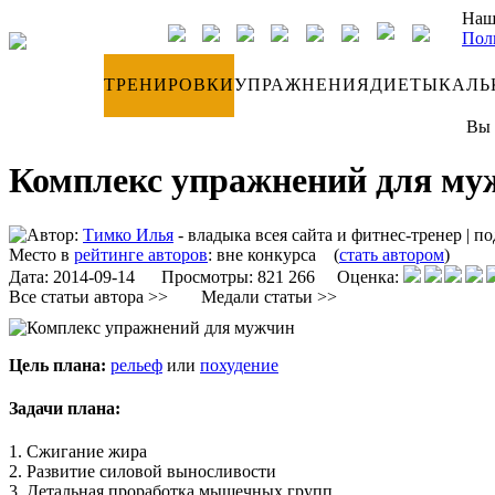
Наш
Пол
ДНЕВНИК
ТРЕНИРОВКИ
УПРАЖНЕНИЯ
ДИЕТЫ
КАЛЬ
Вы 
Комплекс упражнений для муж
Автор:
Тимко Илья
- владыка всея сайта и фитнес-тренер
|
по
Место в
рейтинге авторов
:
вне конкурса
(
стать автором
)
Дата:
2014-09-14
Просмотры: 821 266 Оценка:
Все статьи автора >>
Медали статьи >>
Цель плана:
рельеф
или
похудение
Задачи плана:
1. Сжигание жира
2. Развитие силовой выносливости
3. Детальная проработка мышечных групп