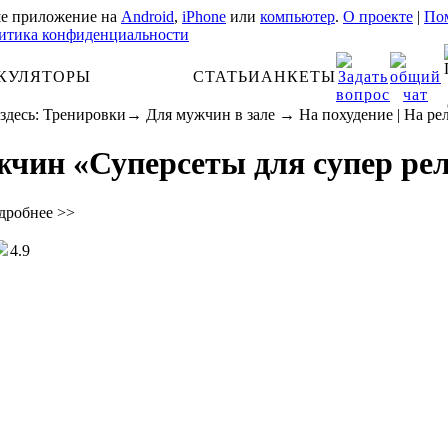
е приложение на
Android
,
iPhone
или
компьютер
.
О проекте
|
Пом
итика конфиденциальности
КУЛЯТОРЫ
АНАТОМИЯ
СТАТЬИ
АНКЕТЫ
здесь:
Тренировки
→
Для мужчин в зале
→
На похудение
|
На ре
чин «Суперсеты для супер ре
дробнее >>
4.9