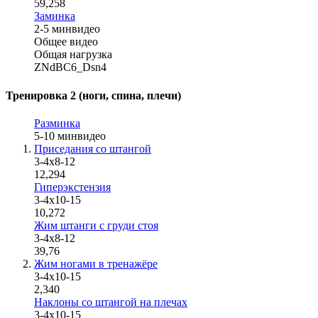
59,258
Заминка
2-5 мин
видео
Общее видео
Общая нагрузка
ZNdBC6_Dsn4
Тренировка 2 (ноги, спина, плечи)
Разминка
5-10 мин
видео
Приседания со штангой
3-4х8-12
12,294
Гиперэкстензия
3-4х10-15
10,272
Жим штанги с груди стоя
3-4x8-12
39,76
Жим ногами в тренажёре
3-4х10-15
2,340
Наклоны со штангой на плечах
3-4х10-15