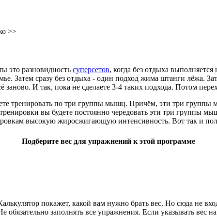
ко >>
еты это разновидность
суперсетов
, когда без отдыха выполняется
е. Затем сразу без отдыха - один подход жима штанги лёжа. Зат
сё заново. И так, пока не сделаете 3-4 таких подхода. Потом пе
ете тренировать по три группы мышц. Причём, эти три группы м
й тренировки вы будете постоянно чередовать эти три группы мыш
ировкам высокую жиросжигающую интенсивность. Вот так и получ
Подберите вес для упражнений к этой программе
Калькулятор покажет, какой вам нужно брать вес. Но сюда не вхо
Не обязательно заполнять все упражнения. Если указывать вес на