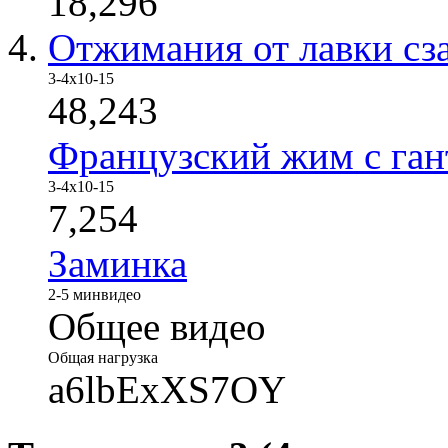
18,296
Отжимания от лавки сз
3-4x10-15
48,243
Французский жим с ган
3-4x10-15
7,254
Заминка
2-5 мин
видео
Общее видео
Общая нагрузка
a6lbExXS7OY