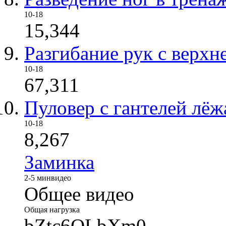
10-18
15,344
Разгибание рук с верхн
10-18
67,311
Пуловер с гантелей лёж
10-18
8,267
Заминка
2-5 мин
видео
Общее видео
Общая нагрузка
bZtc6OLbXm0