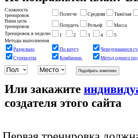
Сложность
Полегче
Средняя
Тяжёлая
тренировок
Ваша цель
Похудеть
Рельеф
Масса
тренировок
Тренировок в неделю
1
2
3
4
5
Методы выполнения
Раздельно
По кругу
Чередующиеся су
Суперсеты
Комбинир.
Метод одного по
Подобрать комплекс
Или закажите
индивиду
создателя этого сайта
Первая тренировка должн