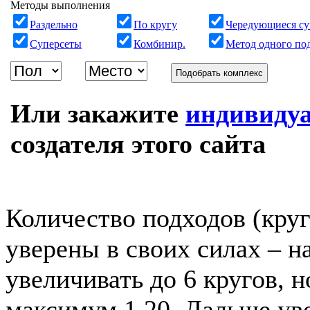
Методы выполнения
Раздельно
По кругу
Чередующиеся су
Суперсеты
Комбинир.
Метод одного по
Подобрать комплекс
Или закажите
индивиду
создателя этого сайта
Количество подходов (круг
уверены в своих силах – н
увеличивать до 6 кругов, 
максимум 1.20. Дальше уве