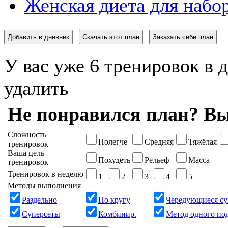
Женская диета для набор
Добавить в дневник
Скачать этот план
Заказать себе план
У вас уже 6 тренировок в 
удалить
Не понравился план? Вы
Сложность
Полегче
Средняя
Тяжёлая
тренировок
Ваша цель
Похудеть
Рельеф
Масса
тренировок
Тренировок в неделю
1
2
3
4
5
Методы выполнения
Раздельно
По кругу
Чередующиеся су
Суперсеты
Комбинир.
Метод одного по