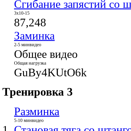
Сгибание запястий со ш
3x10-15
87,248
Заминка
2-5 мин
видео
Общее видео
Общая нагрузка
GuBy4KUtO6k
Тренировка 3
Разминка
5-10 мин
видео
Становая тяга со штанг