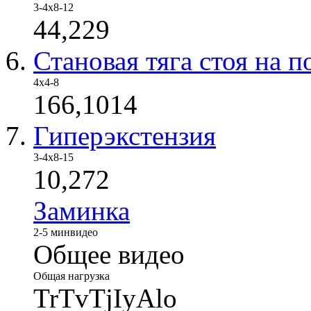
3-4x8-12
44,229
Становая тяга стоя на п
4х4-8
166,1014
Гиперэкстензия
3-4х8-15
10,272
Заминка
2-5 мин
видео
Общее видео
Общая нагрузка
TrTvTjIyAlo