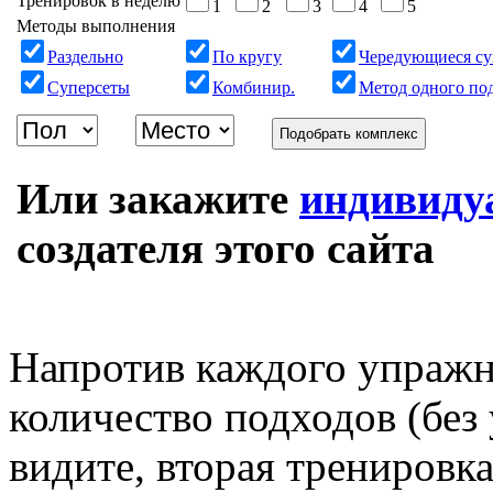
Тренировок в неделю
1
2
3
4
5
Методы выполнения
Раздельно
По кругу
Чередующиеся су
Суперсеты
Комбинир.
Метод одного по
Подобрать комплекс
Или закажите
индивиду
создателя этого сайта
Напротив каждого упражн
количество подходов (без
видите, вторая тренировка