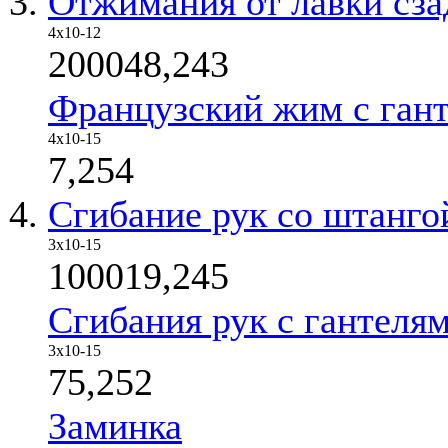
Отжимания от лавки сза
4х10-12
200048,243
Французский жим с ган
4х10-15
7,254
Сгибание рук со штанго
3х10-15
100019,245
Сгибания рук с гантеля
3х10-15
75,252
Заминка