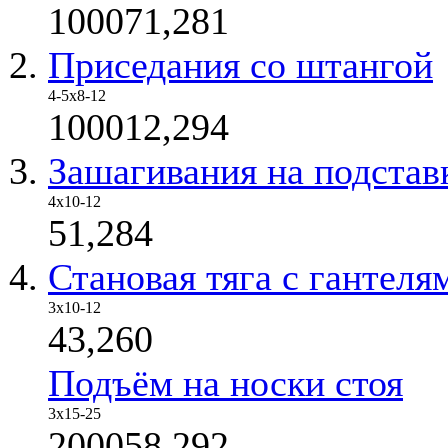
100071,281
Приседания со штангой
4-5х8-12
100012,294
Зашагивания на подстав
4х10-12
51,284
Становая тяга с гантеля
3x10-12
43,260
Подъём на носки стоя
3x15-25
200058,292