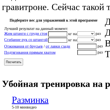
гравитроне. Сейчас такой 
Д
Подберите вес для упражнений к этой программе
Лучший результат на данный момент:
Д
Жим штанги с груди стоя
раз
кг на
Сгибание рук со штангой
раз
кг на
В
раз
Отжимания от брусьев
/
от лавки сзади
Т
раз
Подтягивания прямым хватом
Посчитать
Убойная тренировка на 
Разминка
5-10 мин
видео