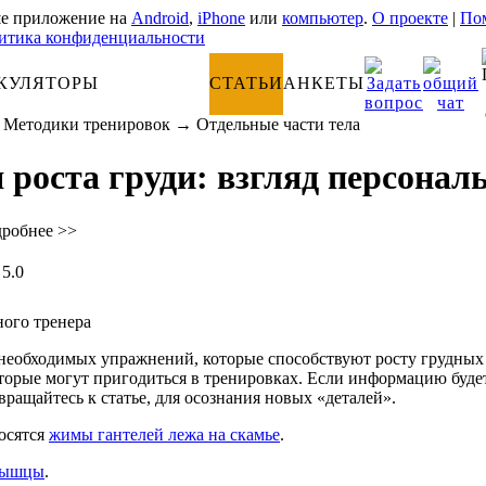
е приложение на
Android
,
iPhone
или
компьютер
.
О проекте
|
Пом
итика конфиденциальности
КУЛЯТОРЫ
АНАТОМИЯ
СТАТЬИ
АНКЕТЫ
→
Методики тренировок
→
Отдельные части тела
роста груди: взгляд персональ
дробнее >>
5.0
 необходимых упражнений, которые способствуют росту грудных
торые могут пригодиться в тренировках. Если информацию буде
вращайтесь к статье, для осознания новых «деталей».
осятся
жимы гантелей лежа на скамье
.
мышцы
.