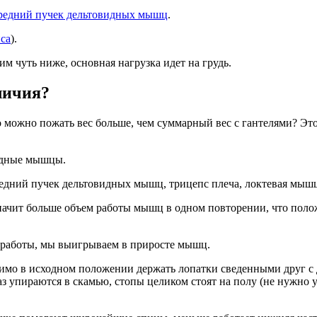
редний пучек дельтовидных мышц
.
са
).
м чуть ниже, основная нагрузка идет на грудь.
личия?
ожно пожать вес больше, чем суммарный вес с гантелями? Это 
удные мышцы.
дний пучек дельтовидных мышц, трицепс плеча, локтевая мыш
значит больше объем работы мышц в одном повторении, что поло
м работы, мы выигрываем в приросте мышц.
мо в исходном положении держать лопатки сведенными друг с д
таз упираются в скамью, стопы целиком стоят на полу (не нужно 