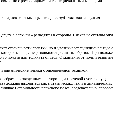
, совместно с ромбовидными и трапециевидными мышцами.
еча, локтевая мышцы, передняя зубчатая, малая грудная.
 другу, в верхней – разводятся в стороны. Плечевые суставы оп
счет стабильности лопатки, но и увеличивает функциональную си
некоторые мышцы не развиваются должным образом. При положен
о-то пожать или толкнуть от себя. Отжимания от пола и развити
.
 и динамические планки с определенной техникой.
 ребрам и разведенными в стороны, а плечевой сустав опущен в
ава должны находиться как в статических, так и в динамических
еличивает стабильность плечевого пояса, следовательно, спосо