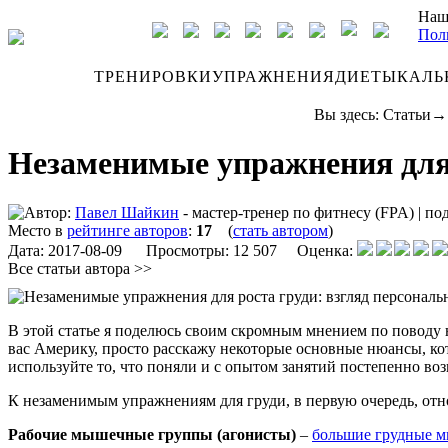
Наш
Пол
ДНЕВНИК
ТРЕНИРОВКИ
УПРАЖНЕНИЯ
ДИЕТЫ
КАЛЬ
Вы здесь:
Статьи
Незаменимые упражнения для 
Автор:
Павел Шайкин
- мастер-тренер по фитнесу (FPA)
|
по
Место в
рейтинге авторов
:
17
(
стать автором
)
Дата:
2017-08-09
Просмотры: 12 507 Оценка:
Все статьи автора >>
В этой статье я поделюсь своим скромным мнением по поводу
вас Америку, просто расскажу некоторые основные нюансы, ко
используйте то, что поняли и с опытом занятий постепенно воз
К незаменимым упражнениям для груди, в первую очередь, отн
Рабочие мышечные группы (агонисты)
–
большие грудные 