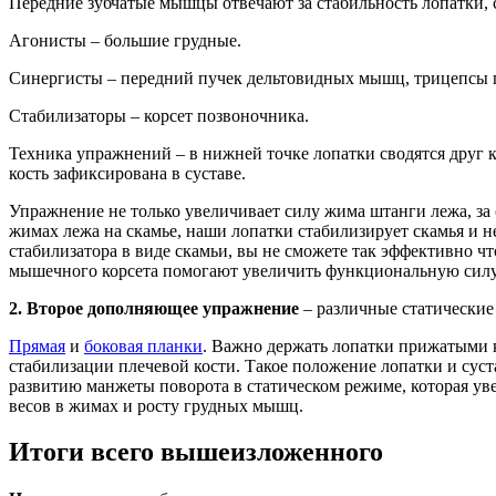
Передние зубчатые мышцы отвечают за стабильность лопатки
Агонисты – большие грудные.
Синергисты – передний пучек дельтовидных мышц, трицепсы пл
Стабилизаторы – корсет позвоночника.
Техника упражнений – в нижней точке лопатки сводятся друг к
кость зафиксирована в суставе.
Упражнение не только увеличивает силу жима штанги лежа, за 
жимах лежа на скамье, наши лопатки стабилизирует скамья и 
стабилизатора в виде скамьи, вы не сможете так эффективно чт
мышечного корсета помогают увеличить функциональную силу
2. Второе дополняющее упражнение
– различные статические
Прямая
и
боковая планки
. Важно держать лопатки прижатыми к
стабилизации плечевой кости. Такое положение лопатки и суст
развитию манжеты поворота в статическом режиме, которая ув
весов в жимах и росту грудных мышц.
Итоги всего вышеизложенного