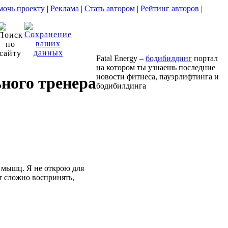
очь проекту
|
Реклама
|
Стать автором
|
Рейтинг авторов
|
Fatal Energy –
бодибилдинг
портал
на котором ты узнаешь последние
новости фитнеса, пауэрлифтинга и
ного тренера
бодибилдинга
 мышц. Я не открою для
т сложно воспринять,