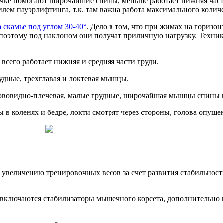
очке помогают широчайшие спины, меньше работает нижняя част
тилем пауэрлифтинга, т.к. там важна работа максимального коли
 скамье под углом 30-40°
. Дело в том, что при жимах на горизо
 поэтому под наклоном они получат приличную нагрузку. Техник
е всего работает нижняя и средняя части груди.
дные, трехглавая и локтевая мышцы.
ювовидно-плечевая, малые грудные, широчайшая мышцы спины в
 в коленях и бедре, локти смотрят через стороны, голова опуще
увеличению тренировочных весов за счет развития стабильност
ту включаются стабилизаторы мышечного корсета, дополнительно