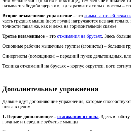
Чем меньше мост (прогиб в пояснице), тем меньше в нижней т
называется бодибилдерским, а для развития силы с мостом – с
Второе незаменимое упражнение
– это
жимы гантелей лежа на
часть грудных мышц (верх груди) нагружаются незначительно,
точности такая же, как и лежа на горизонтальной скамье.
Третье незаменимое
– это
отжимания на брусьях
. Здесь больш
Основные рабочие мышечные группы (агонисты) – большие гру
Синергисты (помощники) – передний пучек дельтовидных, кл
Техника отжиманий на брусьях – корпус округлен, ноги согнуты
Дополнительные упражнения
Дальше идут дополняющие упражнения, которые способствуют 
пояса в целом.
1. Первое дополняющее –
отжимания от пола
. Здесь в рабо
грудные и передние зубчатые мышцы.