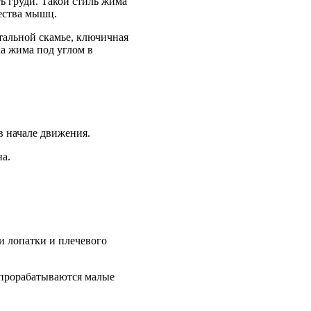
ь груди. Такой стиль жима
чества мышц.
нтальной скамье, ключичная
а жима под углом в
 начале движения.
на.
и лопатки и плечевого
 прорабатываются малые