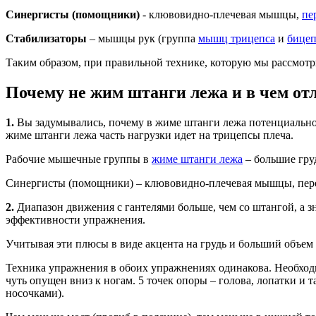
Синергисты (помощники)
- клювовидно-плечевая мышцы,
пе
Стабилизаторы
– мышцы рук (группа
мышц трицепса
и
бицеп
Таким образом, при правильной технике, которую мы рассмотри
Почему не жим штанги лежа и в чем от
1.
Вы задумывались, почему в жиме штанги лежа потенциально м
жиме штанги лежа часть нагрузки идет на трицепсы плеча.
Рабочие мышечные группы в
жиме штанги лежа
– большие гр
Синергисты (помощники) – клювовидно-плечевая мышцы, пере
2.
Диапазон движения с гантелями больше, чем со штангой, а 
эффективности упражнения.
Учитывая эти плюсы в виде акцента на грудь и больший объе
Техника упражнения в обоих упражнениях одинакова. Необходи
чуть опущен вниз к ногам. 5 точек опоры – голова, лопатки и 
носочками).