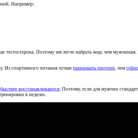
ений. Например:
ьше тестостерона. Поэтому им легче набрать жир, чем мужчинам.
ссу. Из спортивного питания лучше
принимать протеин
, чем
гейн
и
быстрее восстанавливаются
. Поэтому, если для мужчин стандарт
тренировки в неделю.