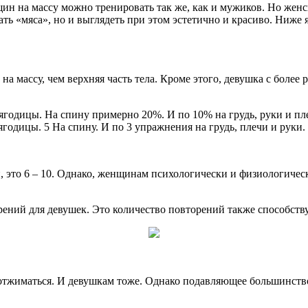
щин на массу можно тренировать так же, как и мужиков. Но жен
ать «мяса», но и выглядеть при этом эстетично и красиво. Ниже
а массу, чем верхняя часть тела. Кроме этого, девушка с более 
одицы. На спину примерно 20%. И по 10% на грудь, руки и плеч
годицы. 5 На спину. И по 3 упражнения на грудь, плечи и руки.
 это 6 – 10. Однако, женщинам психологически и физиологическ
рений для девушек. Это количество повторений также способству
и отжиматься. И девушкам тоже. Однако подавляющее большинств