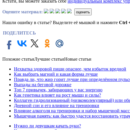
Кстати, вы можете заказать себе
индивидуальный комплекс уп
Оцените материал:
оценить
Нашли ошибку в статье? Выделите её мышкой и нажмите
Ctrl 
ПОДЕЛИТЕСЬ
Похожие статьи
Лучшие статьи
Новые статьи
Нехватка здоровой пищи опаснее, чем избыток вредной
Как выбрать магний и какая форма лучше
Правда ли, что жир горит лучше при определённом пульс
Выпады на беговой дорожке
Топ 7 привычек, забирающих у вас энергию
Как генетика влияет на рост мышц и силы?
Коллаген гидролизованный (низкомолекулярный) или об
Дневной сон и его влияние на тренировки
Влияние алкоголя на тренировки и набор мышечной мас
Мышечная память: как быстро удастся восстановить утр
Нужно ли девушкам качать руки?