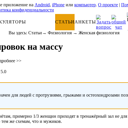
е приложение на
Android
,
iPhone
или
компьютер
.
О проекте
|
Пом
итика конфиденциальности
КУЛЯТОРЫ
АНАТОМИЯ
СТАТЬИ
АНКЕТЫ
Вы здесь:
Статьи
→
Физиология
→
Женская физиология
ровок на массу
дробнее >>
5.0
начен для людей с протрузиями, грыжами и остеохондрозами по
ётам, примерно 1/3 женщин приходят в тренажёрный зал не для т
 тем же схемам, что и мужиков.