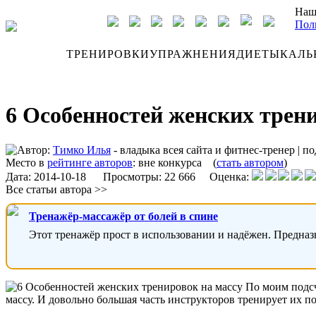
Наш
Пол
ДНЕВНИК
ТРЕНИРОВКИ
УПРАЖНЕНИЯ
ДИЕТЫ
КАЛЬ
6 Особенностей женских трени
Автор:
Тимко Илья
- владыка всея сайта и фитнес-тренер
|
по
Место в
рейтинге авторов
:
вне конкурса
(
стать автором
)
Дата:
2014-10-18
Просмотры: 22 666 Оценка:
Все статьи автора >>
Тренажёр-массажёр от болей в спине
Этот тренажёр прост в использовании и надёжен. Предназ
По моим подсч
массу. И довольно большая часть инструкторов тренирует их по