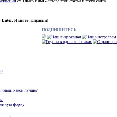
ражнений
от Тимко Ильи - автора этой статьи и этого сайта.
+ Enter
. И мы её исправим!
ПОДПИШИТЕСЬ
е?
ычный: какой лучше?
сы
аченную форму