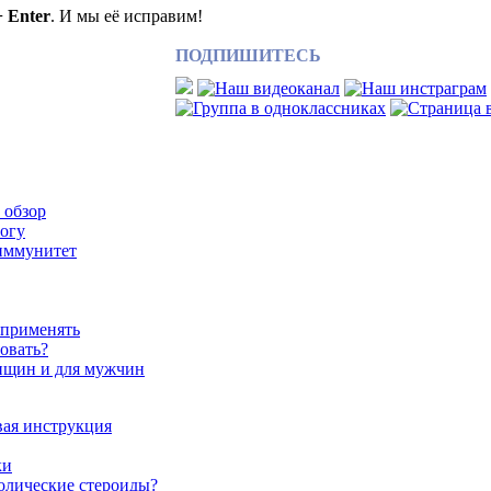
+ Enter
. И мы её исправим!
ПОДПИШИТЕСЬ
 обзор
рогу
иммунитет
 применять
зовать?
нщин и для мужчин
вая инструкция
ки
олические стероиды?