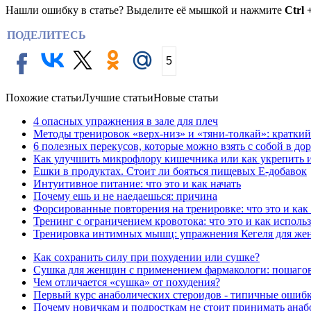
Нашли ошибку в статье? Выделите её мышкой и нажмите
Ctrl 
ПОДЕЛИТЕСЬ
5
Похожие статьи
Лучшие статьи
Новые статьи
4 опасных упражнения в зале для плеч
Методы тренировок «верх-низ» и «тяни-толкай»: краткий
6 полезных перекусов, которые можно взять с собой в до
Как улучшить микрофлору кишечника или как укрепить 
Ешки в продуктах. Стоит ли бояться пищевых Е-добавок
Интуитивное питание: что это и как начать
Почему ешь и не наедаешься: причина
Форсированные повторения на тренировке: что это и как
Тренинг с ограничением кровотока: что это и как исполь
Тренировка интимных мышц: упражнения Кегеля для же
Как сохранить силу при похудении или сушке?
Сушка для женщин с применением фармакологи: пошаго
Чем отличается «сушка» от похудения?
Первый курс анаболических стероидов - типичные ошиб
Почему новичкам и подросткам не стоит принимать анаб