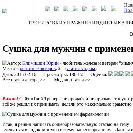
Наш
Пол
ДНЕВНИК
ТРЕНИРОВКИ
УПРАЖНЕНИЯ
ДИЕТЫ
КАЛЬ
В
Сушка для мужчин с примене
Автор:
Климишин Юрий
- любитель железа и ветеран "хими
Место в
рейтинге авторов
:
2
(
стать автором
)
Дата:
2015-02-16
Просмотры: 186 155 Оценка:
Все статьи автора >>
Медали статьи >>
Важно!
Сайт «Твой Тренер» не продаёт и не призывает к упот
всё же решил их принимать, делали это максимально грамотно
Итак, я решил написать общеобразовательную статью на тему –
вмешаться в эндокринную систему нашего организма. Данная и