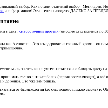
авильный выбор. Как по мне, отличный выбор - Метилдрен. Но э
ов
и сибутраминов! Эти агенты находятся ДАЛЕКО ЗА ПРЕДЕЛ
питание
мм в день),
сывороточный протеин
(не более двух приёмов по
парата как Актовегин. Это гемодериват из говяжьей крови – о
нутримышечно.
емени мало, значит, вы не умеете питаться и соблюдать диету на 
принимать только антикатаболик (первая составляющая), а всё 
 и до конца. Это уже вам решать.
 отказаться от фармакологии (до следующего пляжно сезона) то
ях.