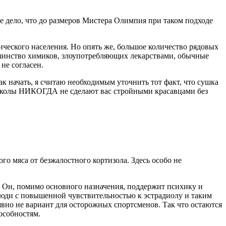
ое дело, что до размеров Мистера Олимпия при таком подходе
тического населения. Но опять же, большое количество рядовых
ольшинство химиков, злоупотребляющих лекарствами, обычные
не согласен.
ак начать, я считаю необходимым уточнить тот факт, что сушка
 уколы НИКОГДА не сделают вас стройными красавцами без
го мяса от безжалостного кортизола. Здесь особо не
 Он, помимо основного назначения, поддержит психику и
 люди с повышенной чувствительностью к эстрадиолу и таким
 явно не вариант для осторожных спортсменов. Так что остаются
особностям.