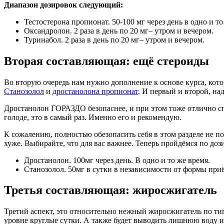
Диапазон дозировок следующий:
Тестостерона пропионат. 50-100 мг через день в одно и то
Оксандролон. 2 раза в день по 20 мг– утром и вечером.
Туринабол. 2 раза в день по 20 мг– утром и вечером.
Вторая составляющая: ещё стероиды
Во вторую очередь нам нужно дополнение к основе курса, котор
Станозолол
и
дростанолона пропионат
. И первый и второй, на
Дростанолон ГОРАЗДО безопаснее, и при этом тоже отлично сп
голоде, это в самый раз. Именно его и рекомендую.
К сожалению, полностью обезопасить себя в этом разделе не п
хуже. Выбирайте, что для вас важнее. Теперь пройдёмся по доз
Дростанолон. 100мг через день. В одно и то же время.
Станозолол. 50мг в сутки в независимости от формы приём
Третья составляющая: жиросжигатель
Третий аспект, это относительно нежный жиросжигатель по ти
уровне круглые сутки. А также будет выводить лишнюю воду и