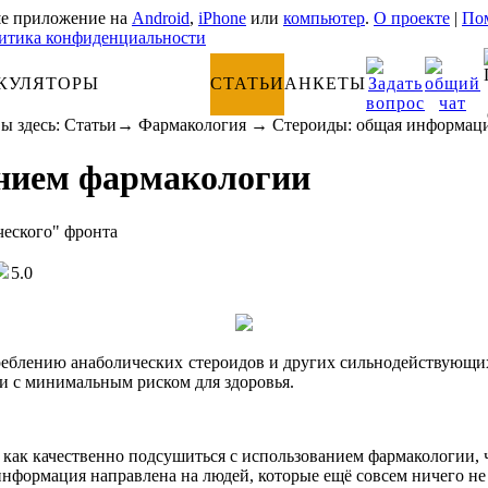
е приложение на
Android
,
iPhone
или
компьютер
.
О проекте
|
Пом
итика конфиденциальности
КУЛЯТОРЫ
АНАТОМИЯ
СТАТЬИ
АНКЕТЫ
ы здесь:
Статьи
→
Фармакология
→
Стероиды: общая информац
нием фармакологии
ческого" фронта
5.0
реблению анаболических стероидов и других сильнодействующих 
 и с минимальным риском для здоровья.
 как качественно подсушиться с использованием фармакологии, ч
нформация направлена на людей, которые ещё совсем ничего не 