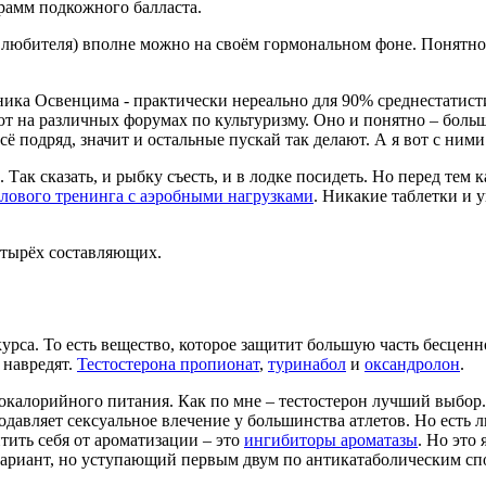
рамм подкожного балласта.
го любителя) вполне можно на своём гормональном фоне. Понятн
узника Освенцима - практически нереально для 90% среднестатис
ветуют на различных форумах по культуризму. Оно и понятно – б
ё подряд, значит и остальные пускай так делают. А я вот с ними 
ак сказать, и рыбку съесть, и в лодке посидеть. Но перед тем к
илового тренинга с аэробными нагрузками
. Никакие таблетки и
етырёх составляющих.
рса. То есть вещество, которое защитит большую часть бесценно
 навредят.
Тестостерона пропионат
,
туринабол
и
оксандролон
.
окалорийного питания. Как по мне – тестостерон лучший выбор.
подавляет сексуальное влечение у большинства атлетов. Но есть
тить себя от ароматизации – это
ингибиторы ароматазы
. Но это
вариант, но уступающий первым двум по антикатаболическим сп