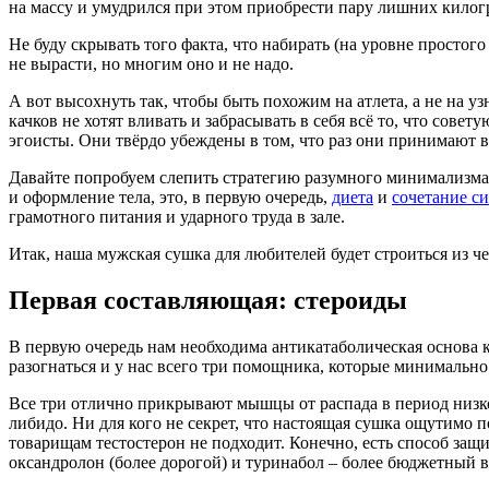
на массу и умудрился при этом приобрести пару лишних килог
Не буду скрывать того факта, что набирать (на уровне просто
не вырасти, но многим оно и не надо.
А вот высохнуть так, чтобы быть похожим на атлета, а не на 
качков не хотят вливать и забрасывать в себя всё то, что со
эгоисты. Они твёрдо убеждены в том, что раз они принимают вс
Давайте попробуем слепить стратегию разумного минимализма. Т
и оформление тела, это, в первую очередь,
диета
и
сочетание с
грамотного питания и ударного труда в зале.
Итак, наша мужская сушка для любителей будет строиться из ч
Первая составляющая: стероиды
В первую очередь нам необходима антикатаболическая основа ку
разогнаться и у нас всего три помощника, которые минимально
Все три отлично прикрывают мышцы от распада в период низк
либидо. Ни для кого не секрет, что настоящая сушка ощутимо 
товарищам тестостерон не подходит. Конечно, есть способ защи
оксандролон (более дорогой) и туринабол – более бюджетный 