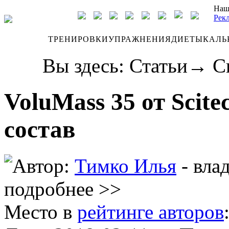
Наш
Рек
ДНЕВНИК
ТРЕНИРОВКИ
УПРАЖНЕНИЯ
ДИЕТЫ
КАЛЬ
Вы здесь:
Статьи
→
С
VoluMass 35 от Scite
состав
Автор:
Тимко Илья
- вла
подробнее >>
Место в
рейтинге авторов