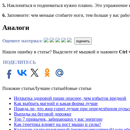
5.
Наклоняться и подниматься нужно плавно. Это упражнение не
6.
Запомните: чем меньше сгибаете ноги, тем больше у вас рабо
Аналоги
Оцените материал:
оценить
Нашли ошибку в статье? Выделите её мышкой и нажмите
Ctrl 
ПОДЕЛИТЕСЬ
Похожие статьи
Лучшие статьи
Новые статьи
Нехватка здоровой пищи опаснее, чем избыток вредной
Как выбрать магний и какая форма лучше
Правда ли, что жир горит лучше при определённом пульс
Выпады на беговой дорожке
Топ 7 привычек, забирающих у вас энергию
Как генетика влияет на рост мышц и силы?
Коллаген гидролизованный (низкомолекулярный) или об