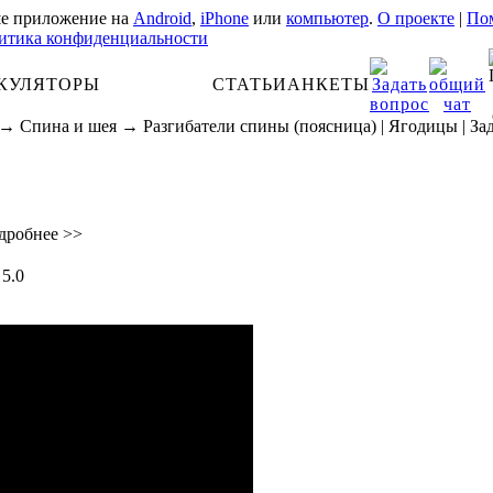
е приложение на
Android
,
iPhone
или
компьютер
.
О проекте
|
Пом
итика конфиденциальности
КУЛЯТОРЫ
АНАТОМИЯ
СТАТЬИ
АНКЕТЫ
→
Спина и шея
→
Разгибатели спины (поясница)
|
Ягодицы
|
За
дробнее >>
5.0