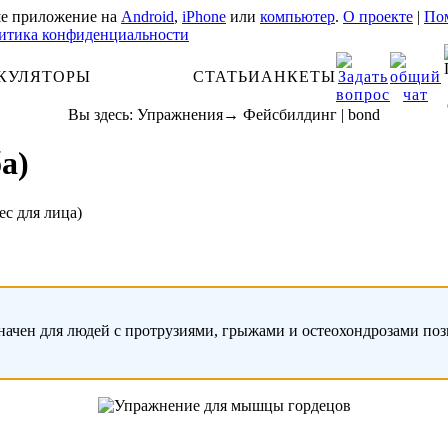
е приложение на
Android
,
iPhone
или
компьютер
.
О проекте
|
Пом
итика конфиденциальности
КУЛЯТОРЫ
АНАТОМИЯ
СТАТЬИ
АНКЕТЫ
Вы здесь:
Упражнения
→
Фейсбилдинг
|
bond
а)
ес для лица)
начен для людей с протрузиями, грыжами и остеохондрозами по