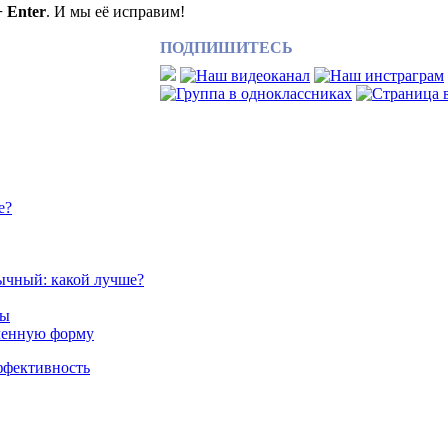
+ Enter
. И мы её исправим!
ПОДПИШИТЕСЬ
е?
ычный: какой лучше?
сы
аченную форму
ффективность