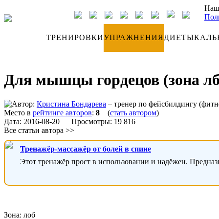
Наш
Пол
ДНЕВНИК
ТРЕНИРОВКИ
УПРАЖНЕНИЯ
ДИЕТЫ
КАЛЬ
Для мышцы гордецов (зона лб
Автор:
Кристина Бондарева
– тренер по фейсбилдингу (фитн
Место в
рейтинге авторов
:
8
(
стать автором
)
Дата:
2016-08-20
Просмотры: 19 816
Все статьи автора >>
Тренажёр-массажёр от болей в спине
Этот тренажёр прост в использовании и надёжен. Предназ
Зона: лоб