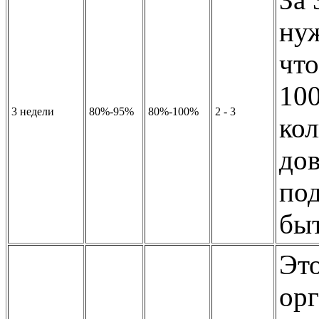
нуж
что
100
3 недели
80%-95%
80%-100%
2 - 3
ко
дов
по
бы
Это
орг