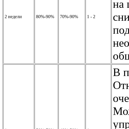
на 
сни
2 недели
80%-90%
70%-90%
1 - 2
по
нео
общ
В 
Отн
оче
Мо
уп