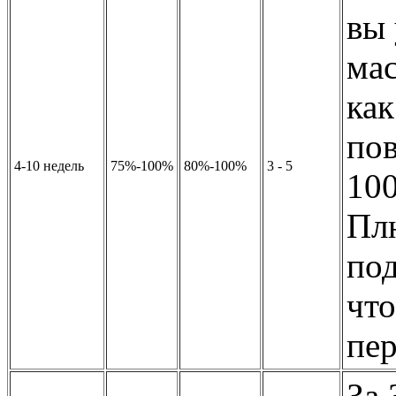
вы 
мас
как
пов
4-10 недель
75%-100%
80%-100%
3 - 5
10
Пл
по
что
пер
За 