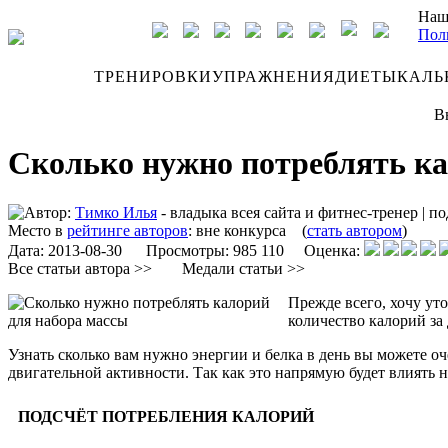
Наш
Пол
ДНЕВНИК
ТРЕНИРОВКИ
УПРАЖНЕНИЯ
ДИЕТЫ
КАЛЬ
В
Сколько нужно потреблять ка
Автор:
Тимко Илья
- владыка всея сайта и фитнес-тренер
|
по
Место в
рейтинге авторов
:
вне конкурса
(
стать автором
)
Дата:
2013-08-30
Просмотры: 985 110 Оценка:
Все статьи автора >>
Медали статьи >>
Прежде всего, хочу ут
количество калорий за 
Узнать сколько вам нужно энергии и белка в день вы можете о
двигательной активности. Так как это напрямую будет влиять 
ПОДСЧЁТ ПОТРЕБЛЕНИЯ КАЛОРИЙ