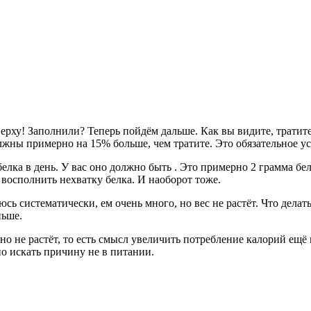
верху! Заполнили? Теперь пойдём дальше. Как вы видите, тратит
лжны примерно на 15% больше, чем тратите. Это обязательное у
белка в день. У вас оно должно быть
. Это примерно 2 грамма белк
осполнить нехватку белка. И наоборот тоже.
ь систематически, ем очень много, но вес не растёт. Что делать?
ньше.
вно не растёт, то есть смысл увеличить потребление калорий ещё 
но искать причину не в питании.