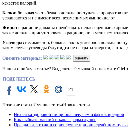
качестве калорий.
Белки:
большая часть белков должна поступать с продуктов п
усваиваются и не имеют всех незаменимых аминокислот.
Жиры:
в рационе должны преобладать ненасыщенные жирные к
также должны присутствовать в рационе, но в меньшем количе
Углеводы:
несомненно, большая часть углеводов должна поступа
таком случае углеводы будут идти не на траты энергии, а откл
Оцените материал:
оценить
Нашли ошибку в статье? Выделите её мышкой и нажмите
Ctrl 
ПОДЕЛИТЕСЬ
21
Похожие статьи
Лучшие статьи
Новые статьи
Нехватка здоровой пищи опаснее, чем избыток вредной
Как выбрать магний и какая форма лучше
Правда ли, что жир горит лучше при определённом пульс