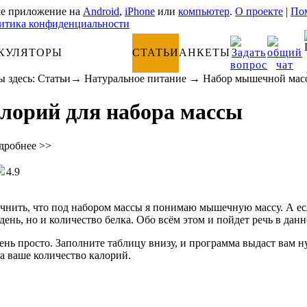
е приложение на
Android
,
iPhone
или
компьютер
.
О проекте
|
Пом
итика конфиденциальности
КУЛЯТОРЫ
АНАТОМИЯ
СТАТЬИ
АНКЕТЫ
ы здесь:
Статьи
→
Натуральное питание
→
Набор мышечной мас
лорий для набора массы
дробнее >>
4.9
очнить, что под набором массы я понимаю мышечную массу. А е
день, но и количество белка. Обо всём этом и пойдет речь в данн
чень просто. Заполните таблицу внизу, и программа выдаст вам
на ваше количество калорий.