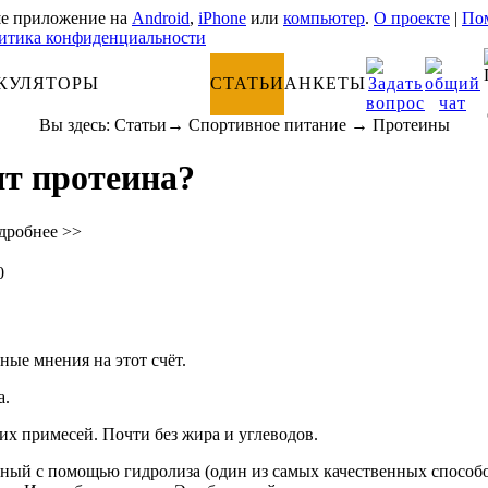
е приложение на
Android
,
iPhone
или
компьютер
.
О проекте
|
Пом
итика конфиденциальности
КУЛЯТОРЫ
АНАТОМИЯ
СТАТЬИ
АНКЕТЫ
Вы здесь:
Статьи
→
Спортивное питание
→
Протеины
ят протеина?
дробнее >>
0
зные мнения на этот счёт.
а.
х примесей. Почти без жира и углеводов.
нный с помощью гидролиза (один из самых качественных способо