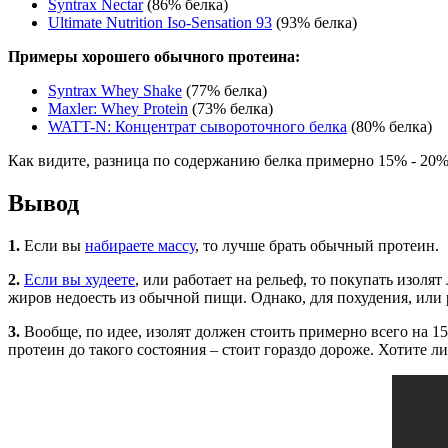
Syntrax Nectar
(86% белка)
Ultimate Nutrition Iso-Sensation 93
(93% белка)
Примеры хорошего обычного протеина:
Syntrax Whey Shake
(77% белка)
Maxler: Whey Protein
(73% белка)
WATT-N: Концентрат сывороточного белка
(80% белка)
Как видите, разница по содержанию белка примерно 15% - 20%.
Вывод
1.
Если вы
набираете массу
, то лучше брать обычный протеин.
2.
Если вы худеете
, или работает на рельеф, то покупать изоля
жиров недоесть из обычной пищи. Однако, для похудения, или р
3.
Вообще, по идее, изолят должен стоить примерно всего на 15
протеин до такого состояния – стоит гораздо дороже. Хотите ли