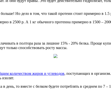
зат. И они будут правы. Это будет действительно гидролизат, т
о больше! Но дело в том, что такой протеин стоит примерно в 1.
мерно в 2500 р. А 1 кг обычного протеина примерно в 1500 – 200
плачивать в полтора раза за лишние 15% - 20% белка. Проще куп
удут только способствовать росту массы.
бщим количеством жиров и углеводов
, поступающих в организм. 
ь изолят.
 в день, то вместе с белком будете потреблять в среднем по 7 –