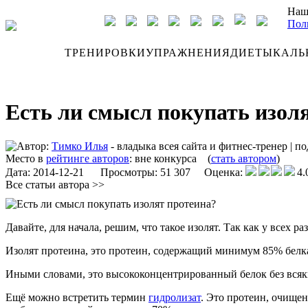
Наш
Пол
ДНЕВНИК
ТРЕНИРОВКИ
УПРАЖНЕНИЯ
ДИЕТЫ
КАЛЬ
Есть ли смысл покупать изол
Автор:
Тимко Илья
- владыка всея сайта и фитнес-тренер
|
по
Место в
рейтинге авторов
:
вне конкурса
(
стать автором
)
Дата:
2014-12-21
Просмотры: 51 307 Оценка:
4.
Все статьи автора >>
Давайте, для начала, решим, что такое изолят. Так как у всех ра
Изолят протеина, это протеин, содержащий минимум 85% белк
Иными словами, это высококонцентрированный белок без всяки
Ещё можно встретить термин
гидролизат
. Это протеин, очище