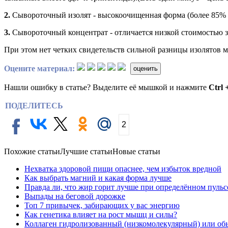
2.
Сывороточный изолят - высокоочищенная форма (более 85% бе
3.
Сывороточный концентрат - отличается низкой стоимостью за
При этом нет четких свидетельств сильной разницы изолятов м
Оцените материал:
оценить
Нашли ошибку в статье? Выделите её мышкой и нажмите
Ctrl 
ПОДЕЛИТЕСЬ
2
Похожие статьи
Лучшие статьи
Новые статьи
Нехватка здоровой пищи опаснее, чем избыток вредной
Как выбрать магний и какая форма лучше
Правда ли, что жир горит лучше при определённом пульс
Выпады на беговой дорожке
Топ 7 привычек, забирающих у вас энергию
Как генетика влияет на рост мышц и силы?
Коллаген гидролизованный (низкомолекулярный) или об