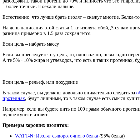
разбодяжить такой протеин до 70% и написать что это гидроли
– более точный. Поехали дальше.
Естественно, что лучше брать изолят – скажут многие. Белка-т
На день написания этой статьи 1 кг изолята обойдётся вам при
разница примерно в 1.5 раза сохраняется.
Если цель – набрать массу
Если вы преследуете эту цель, то, однозначно, невыгодно пере
А те 5% - 10% жира и углеводов, что есть в таких протеинах, б
Если цель – рельеф, или похудение
В таком случае, вы должны довольно внимательно следить за
о
протеинах
, будут лишними, то в таком случае есть смысл купит
Например, если вы будете пить по 100 грамм обычного протеина
лучше купите изолят.
Примеры хороших изолятов:
WATT-N: Изолят сывороточного белка
(95% белка)