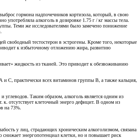
выброс гормона надпочечников кортизола, который, в свою
употребляла алкоголь в дозировке 1.75 г / кг массы тела.
руппы. Теми же исследователями было замечено понижение
.
ей свободный тестостерон в эстрогены. Кроме того, некоторые
 приводит к избыточному отложению жира, развитию
ивает» жидкость из тканей. Это приводит к обезвоживанию
 и С, практически всех витаминов группы В, а также кальция,
в и углеводов. Таким образом, алкоголь является одним из
 к. отсутствует клеточный энерго дефицит. В одном из
ов на 73%.
абость у лиц, страдающих хроническим алкоголизмом, связана
о снижает энергопотенциал клетки, но и повышает риск