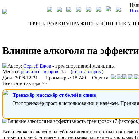
Наш
Пол
ДНЕВНИК
ТРЕНИРОВКИ
УПРАЖНЕНИЯ
ДИЕТЫ
КАЛЬ
Влияние алкоголя на эффекти
Автор:
Сергей Ежов
- врач спортивной медицины
Место в
рейтинге авторов
:
15
(
стать автором
)
Дата:
2016-12-21
Просмотры: 18 749 Оценка:
Все статьи автора >>
Тренажёр-массажёр от болей в спине
Этот тренажёр прост в использовании и надёжен. Предназ
Все прекрасно знают о пагубном влиянии спиртных напитков на
привести к необратимым последствиям для нашего здоровья. В 