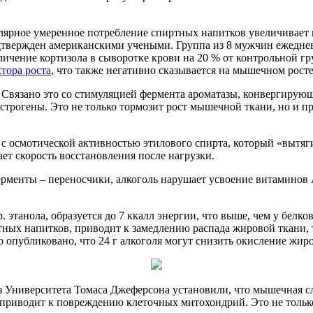
лярное умеренное потребление спиртных напитков увеличивает 
твержден американскими учеными. Группа из 8 мужчин ежедневно 
личение кортизола в сыворотке крови на 20 % от контрольной г
тора роста
, что также негативно сказывается на мышечном росте
Связано это со стимуляцией фермента ароматазы, конвергирующ
 эстрогены. Это не только тормозит рост мышечной ткани, но и
 с осмотической активностью этилового спирта, который «вытяг
ет скорость восстановления после нагрузки.
менты – переносчики, алкоголь нарушает усвоение витаминов А
. этанола, образуется до 7 ккалл энергии, что выше, чем у белко
ных напитков, приводит к замедлению распада жировой ткани, т.
ло опубликовано, что 24 г алкоголя могут снизить окисление жир
 Университета Томаса Джеферсона установили, что мышечная сл
 приводит к повреждению клеточных митохондрий. Это не тольк