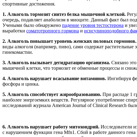
спортивные достижения.
1. Алкоголь тормозит синтез белка мышечной клеткой.
Регу
очередь, подавляет анаболизм в миоците. Данный факт был под
Учеными было обнаружено
падение уровня тестостерона
и уве
выработки
соматотропного гормона
и
иснсулиноподобного фак
2. Алкоголь повышает уровень женских половых гормонов.
виды алкоголя (например, пиво), сами содержат растительные
гинекомастии.
3. Алкоголь вызывает дегидратацию организма.
Связано это
мышечной клетки, что тормозит ее обменные процессы и снижа
4. Алкоголь нарушает всасывание витаминов.
Ингибируя фер
фосфора и цинка.
5. Алкоголь способствует жирообразованию.
При распаде 1 гр
наиболее энергоемких веществ. Регулярное употребление спирт
исследований журнала American Journal of Clinical Research бы
6. Алкоголь нарушает работу митохондрий.
Исследователи из
с нарушением функции гена Mfn1. Сбой в работе данного гена