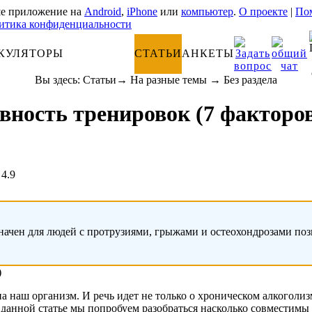
е приложение на
Android
,
iPhone
или
компьютер
.
О проекте
|
Пом
итика конфиденциальности
КУЛЯТОРЫ
АНАТОМИЯ
СТАТЬИ
АНКЕТЫ
Вы здесь:
Статьи
→
На разные темы
→
Без раздела
вность тренировок (7 факторо
4.9
начен для людей с протрузиями, грыжами и остеохондрозами по
 наш организм. И речь идет не только о хроническом алкоголиз
данной статье мы попробуем разобраться насколько совместимы 