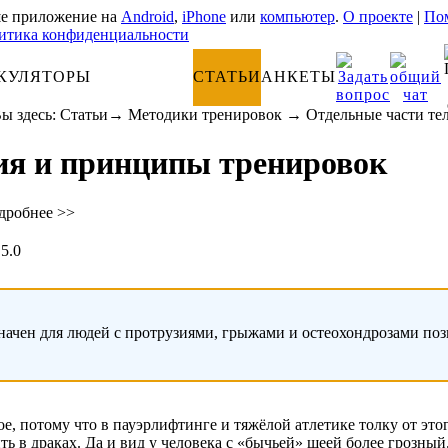
е приложение на
Android
,
iPhone
или
компьютер
.
О проекте
|
Пом
итика конфиденциальности
КУЛЯТОРЫ
АНАТОМИЯ
СТАТЬИ
АНКЕТЫ
ы здесь:
Статьи
→
Методики тренировок
→
Отдельные части те
ия и принципы тренировок
дробнее >>
5.0
начен для людей с протрузиями, грыжами и остеохондрозами по
, потому что в пауэрлифтинге и тяжёлой атлетике толку от этого
ь в драках. Да и вид у человека с «бычьей» шеей более грозный