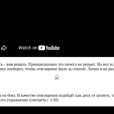
 – вам решать. Принципиально это ничего не решает. Но вот есл
пку наоборот, чтобы отягощение было за спиной. Лично я ни разу
а на боку. В качестве отягощения подойдёт как диск от штанги, 
это упражнение (смотреть с 3.50)