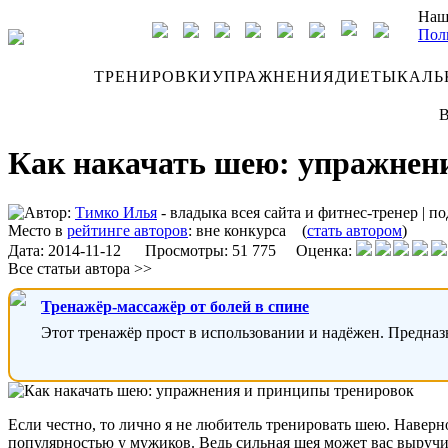
Наш
Пол
ДНЕВНИК
ТРЕНИРОВКИ
УПРАЖНЕНИЯ
ДИЕТЫ
КАЛЬ
В
Как накачать шею: упражнен
Автор:
Тимко Илья
- владыка всея сайта и фитнес-тренер
|
по
Место в
рейтинге авторов
:
вне конкурса
(
стать автором
)
Дата:
2014-11-12
Просмотры: 51 775 Оценка:
Все статьи автора >>
Тренажёр-массажёр от болей в спине
Этот тренажёр прост в использовании и надёжен. Предназ
Если честно, то лично я не любитель тренировать шею. Наверное
популярностью у мужиков. Ведь сильная шея может вас выручит