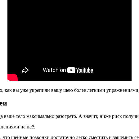
го, как вы уже укрепили вашу шею более легкими упражнениями,
еи
 ваше тело максимально разогрето. А значит, ниже риск получи
нениями на неё.
 что шейные позвонки достаточно легко сместить и защемить се