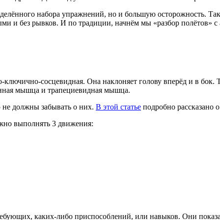
пределённого набора упражнений, но и большую осторожность. Т
и и без рывков. И по традиции, начнём мы «разбор полётов» с
но-ключично-сосцевидная. Она наклоняет голову вперёд и в бок
енная мышца и трапециевидная мышца.
о не должны забывать о них.
В этой статье
подробно рассказано о 
ужно выполнять 3 движения:
бующих, каких-либо приспособлений, или навыков. Они показаны