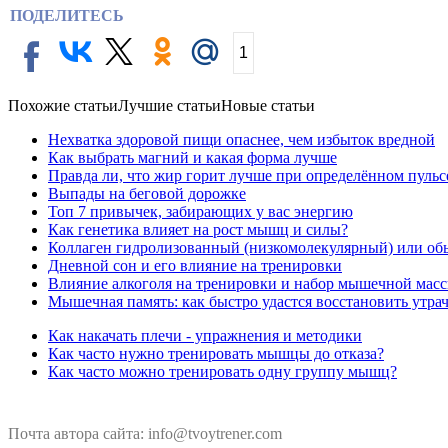
ПОДЕЛИТЕСЬ
1
Похожие статьи
Лучшие статьи
Новые статьи
Нехватка здоровой пищи опаснее, чем избыток вредной
Как выбрать магний и какая форма лучше
Правда ли, что жир горит лучше при определённом пульс
Выпады на беговой дорожке
Топ 7 привычек, забирающих у вас энергию
Как генетика влияет на рост мышц и силы?
Коллаген гидролизованный (низкомолекулярный) или об
Дневной сон и его влияние на тренировки
Влияние алкоголя на тренировки и набор мышечной мас
Мышечная память: как быстро удастся восстановить утр
Как накачать плечи - упражнения и методики
Как часто нужно тренировать мышцы до отказа?
Как часто можно тренировать одну группу мышц?
Почта автора сайта: info@tvoytrener.com