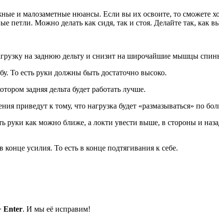
жные и малозаметные нюансы. Если вы их освоите, то сможете х
ые петли. Можно делать как сидя, так и стоя. Делайте так, как
нагрузку на заднюю дельту и снизит на широчайшие мышцы спин
лбу. То есть руки должны быть достаточно высоко.
отором задняя дельта будет работать лучше.
ения приведут к тому, что нагрузка будет «размазываться» по б
ть руки как можно ближе, а локти увести выше, в стороны и наз
в конце усилия. То есть в конце подтягивания к себе.
+ Enter
. И мы её исправим!