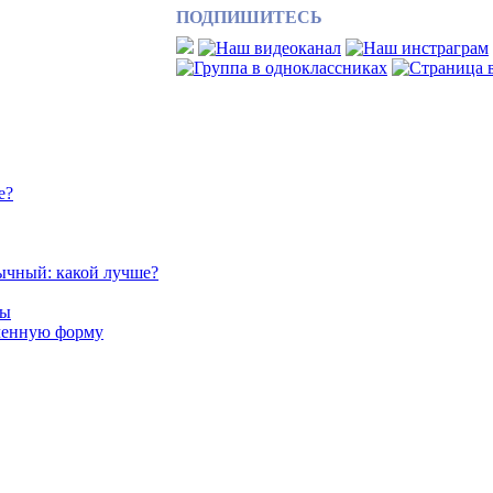
ПОДПИШИТЕСЬ
е?
ычный: какой лучше?
сы
аченную форму