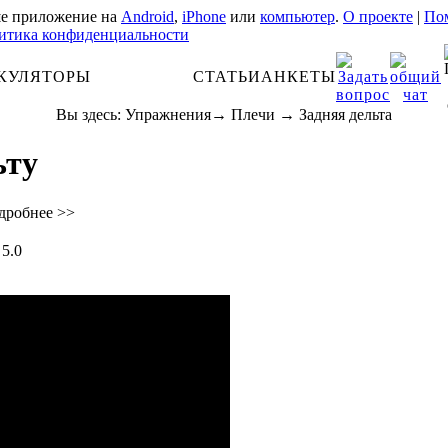
е приложение на
Android
,
iPhone
или
компьютер
.
О проекте
|
Пом
итика конфиденциальности
КУЛЯТОРЫ
АНАТОМИЯ
СТАТЬИ
АНКЕТЫ
Вы здесь:
Упражнения
→
Плечи
→
Задняя дельта
ьту
дробнее >>
5.0