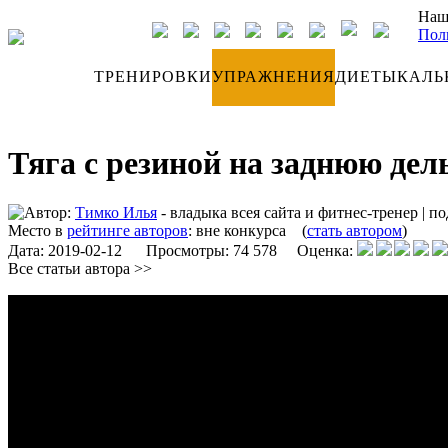
Наш
Пол
ДНЕВНИК
ТРЕНИРОВКИ
УПРАЖНЕНИЯ
ДИЕТЫ
КАЛЬ
Тяга с резиной на заднюю дел
Автор:
Тимко Илья
- владыка всея сайта и фитнес-тренер
|
по
Место в
рейтинге авторов
:
вне конкурса
(
стать автором
)
Дата:
2019-02-12
Просмотры: 74 578 Оценка:
Все статьи автора >>