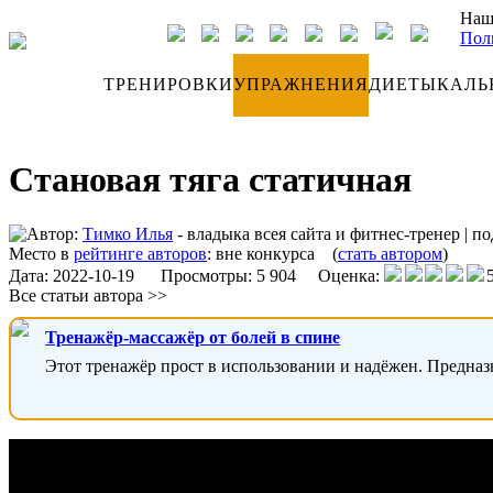
Наш
Пол
ДНЕВНИК
ТРЕНИРОВКИ
УПРАЖНЕНИЯ
ДИЕТЫ
КАЛЬ
Становая тяга статичная
Автор:
Тимко Илья
- владыка всея сайта и фитнес-тренер
|
по
Место в
рейтинге авторов
:
вне конкурса
(
стать автором
)
Дата:
2022-10-19
Просмотры: 5 904 Оценка:
Все статьи автора >>
Тренажёр-массажёр от болей в спине
Этот тренажёр прост в использовании и надёжен. Предназ