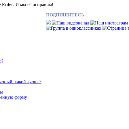
+ Enter
. И мы её исправим!
ПОДПИШИТЕСЬ
е?
ычный: какой лучше?
сы
аченную форму