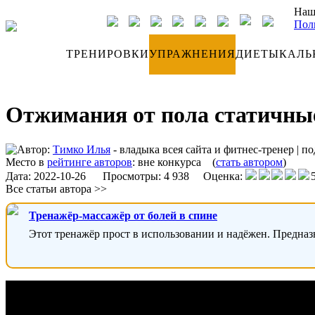
Наш
Пол
ДНЕВНИК
ТРЕНИРОВКИ
УПРАЖНЕНИЯ
ДИЕТЫ
КАЛЬ
Отжимания от пола статичны
Автор:
Тимко Илья
- владыка всея сайта и фитнес-тренер
|
по
Место в
рейтинге авторов
:
вне конкурса
(
стать автором
)
Дата:
2022-10-26
Просмотры: 4 938 Оценка:
Все статьи автора >>
Тренажёр-массажёр от болей в спине
Этот тренажёр прост в использовании и надёжен. Предназ