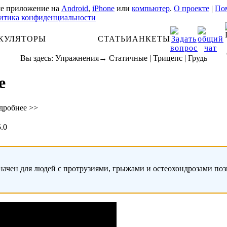
е приложение на
Android
,
iPhone
или
компьютер
.
О проекте
|
Пом
итика конфиденциальности
КУЛЯТОРЫ
АНАТОМИЯ
СТАТЬИ
АНКЕТЫ
Вы здесь:
Упражнения
→
Статичные
|
Трицепс
|
Грудь
е
дробнее >>
5.0
начен для людей с протрузиями, грыжами и остеохондрозами по