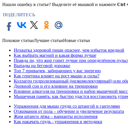
Нашли ошибку в статье? Выделите её мышкой и нажмите
Ctrl 
ПОДЕЛИТЕСЬ
Похожие статьи
Лучшие статьи
Новые статьи
Нехватка здоровой пищи опаснее, чем избыток вредной
Как выбрать магний и какая форма лучше
Правда ли, что жир горит лучше при определённом пульс
Выпады на беговой дорожке
Топ 7 привычек, забирающих у вас энергию
Как генетика влияет на рост мышц и силы?
Коллаген гидролизованный (низкомолекулярный) или об
Дневной сон и его влияние на тренировки
Влияние алкоголя на тренировки и набор мышечной мас
Мышечная память: как быстро удастся восстановить утр
Упражнения для мышц груди со штангой и гантелями
Отжимания от пола – обучение и увеличение результата
Жим штанги лёжа – варианты исполнения
Как накачать грудь - упражнения и методики