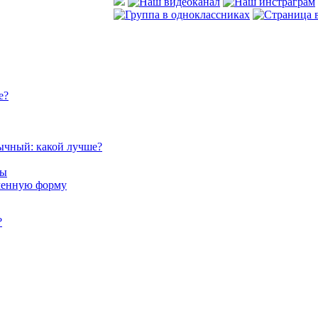
е?
ычный: какой лучше?
сы
аченную форму
?