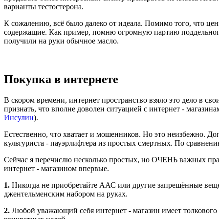
варианты тестостерона.
К сожалению, всё было далеко от идеала. Помимо того, что це
содержащие. Как пример, помню огромную партию поддельного 
получили на руки обычное масло.
Покупка в интернете
В скором времени, интернет пространство взяло это дело в сво
признать, что вполне доволен ситуацией с интернет - магазинам
Инсулин
).
Естественно, что хватает и мошенников. Но это неизбежно. Доп
культуриста - пауэрлифтера из простых смертных. По сравнению 
Сейчас я перечислю несколько простых, но ОЧЕНЬ важных прав
интернет - магазином впервые.
1.
Никогда не приобретайте ААС или другие запрещённые вещес
джентельменским набором на руках.
2.
Любой уважающий себя интернет - магазин имеет толкового к