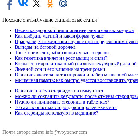
Похожие статьи
Лучшие статьи
Новые статьи
Нехватка здоровой пищи опаснее, чем избыток вредной
Как выбрать магний и какая форма лучше
Правда ли, что жир горит лучше при определённом пульс
Выпады на беговой дорожке
Топ 7 привычек, забирающих у вас энергию
Как генетика влияет на рост мышц и силы?
Коллаген гидролизованный (низкомолекулярный) или об
Дневной сон и его влияние на тренировки
Влияние алкоголя на тренировки и набор мышечной мас
Мышечная память: как быстро удастся восстановить утр
Влияние приёма стероидов на иммунитет
Можно ли сохранить результаты после отмены стероидов
Нужно ли принимать стероиды в таблетках?
10 самых опасных стероидов и прочей «химии»
Как стероиды используют в медицине?
Почта автора сайта: info@tvoytrener.com