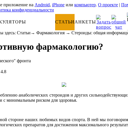
е приложение на
Android
,
iPhone
или
компьютер
.
О проекте
|
Пом
итика конфиденциальности
КУЛЯТОРЫ
АНАТОМИЯ
СТАТЬИ
АНКЕТЫ
ы здесь:
Статьи
→
Фармакология
→
Стероиды: общая информац
ортивную фармакологию?
ческого" фронта
4.8
реблению анаболических стероидов и других сильнодействующих 
 и с минимальным риском для здоровья.
тёмной стороне наших любимых видов спорта. В ней мы поговори
гических препаратов для достижения максимального результата