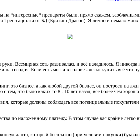
ны на *интересные* препараты были, прямо скажем, заоблачными
Трена ацетата от БД (Бритиш Драгон). Я лично и немало моих 
и руки. Всемирная сеть развивалась и всё наладилось. Я никогд
и на сегодня. Если есть мозги в голове - легко купить всё что 
инг, это бизнес, а как любой другой бизнес, он построен на лжи
с тем, что было каких то 8 - 10 лет назад, всё более чем хорошо
ил, которые должны соблюдать все потенциальные покупатели ф
тва по наложенному платежу. В этом случае вас крайне легко 
онсультанта, который бесплатно (при условии покупки) буквальн