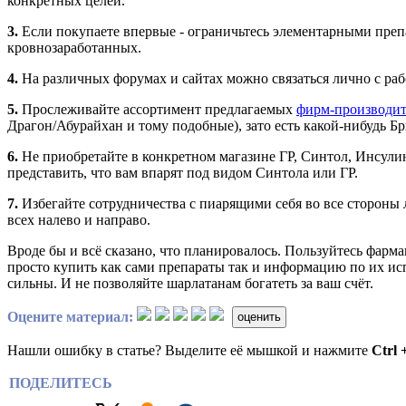
конкретных целей.
3.
Если покупаете впервые - ограничьтесь элементарными пре
кровнозаработанных.
4.
На различных форумах и сайтах можно связаться лично с р
5.
Прослеживайте ассортимент предлагаемых
фирм-производит
Драгон/Абурайхан и тому подобные), зато есть какой-нибудь Б
6.
Не приобретайте в конкретном магазине ГР, Синтол, Инсулин
представить, что вам впарят под видом Синтола или ГР.
7.
Избегайте сотрудничества с пиарящими себя во все стороны 
всех налево и направо.
Вроде бы и всё сказано, что планировалось. Пользуйтесь фарма
просто купить как сами препараты так и информацию по их исп
сильны. И не позволяйте шарлатанам богатеть за ваш счёт.
Оцените материал:
оценить
Нашли ошибку в статье? Выделите её мышкой и нажмите
Ctrl 
ПОДЕЛИТЕСЬ