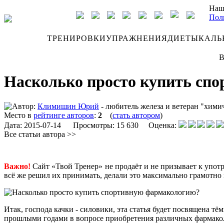
Наш
Пол
ДНЕВНИК
ТРЕНИРОВКИ
УПРАЖНЕНИЯ
ДИЕТЫ
КАЛЬ
В
Насколько просто купить сп
Автор:
Климишин Юрий
- любитель железа и ветеран "хими
Место в
рейтинге авторов
:
2
(
стать автором
)
Дата:
2015-07-14
Просмотры: 15 630 Оценка:
Все статьи автора >>
Важно!
Сайт «Твой Тренер» не продаёт и не призывает к упот
всё же решил их принимать, делали это максимально грамотно
Итак, господа качки - силовики, эта статья будет посвящена 
прошлыми годами в вопросе приобретения различных фармаколо