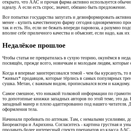
открыто, что ААС и прочая фарма активно используется обычн
идеалу. А если есть спрос, значит, обязано быть предложение.
Все попытки государства запугать и дезинформировать активны
менее - купить качественную фарму сегодня одновременно прос
так и есть. Но, если не бежать впереди паровоза, а разумно п
вполне себе приличного качества и объяснят, если надо, как и
Недалёкое прошлое
Чтобы статья не превратилась в сухую теорию, окунёмся в нед
посвящён, прежде всего, новичкам и молодым людям, которые с
Когда я впервые заинтересовался темой - чем бы курсануть, т
*живых* продавцов, которые тёрлись в самых популярных тре
сушка. Метан, с важным видом, прописывался всем и каждому.
Самое смешное, что никакой толковой информации по грамотн
то допотопные книжки западных авторов по этой теме, это да.
западный манер и плохо адаптированно под нашего читателя. 
оформления тела.
Начинали пробивать по аптекам. Там, с немалыми усилиями, дос
Биореактора и Акрихина. Согласитесь - картина грустная и ун
продавать более интересный спектр препаратов из класса АА