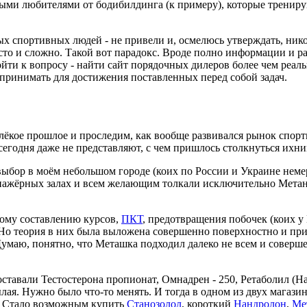
ыми любителями от бодибилдинга (к примеру), которые тренирую
х спортивных людей - не привели и, осмелюсь утверждать, никог
то и сложно. Такой вот парадокс. Вроде полно информации и ра
одойти к вопросу - найти сайт порядочных дилеров более чем реа
х принимать для достижения поставленных перед собой задач.
алёкое прошлое и проследим, как вообще развивался рынок спорт
егодня даже не представляют, с чем пришлось столкнуться ихни
о выбор в моём небольшом городе (коих по России и Украине нем
нажёрных залах и всем желающим толкали исключительно Метанд
ому составлению курсов,
ПКТ
, предотвращения побочек (коих у
 Но теория в них была выложена совершенно поверхностно и при
Думаю, понятно, что Меташка подходил далеко не всем и соверше
тавали Тестостерона пропионат, Омнадрен - 250, Ретаболил (Нан
ылая. Нужно было что-то менять. И тогда в одном из двух магази
С. Стало возможным купить
Станозолол
, короткий
Нандролон
,
Ме