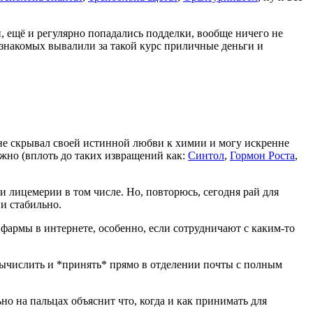
, ещё и регулярно попадались подделки, вообще ничего не
знакомых вывалили за такой курс приличные деньги и
а не скрывал своей истинной любви к химии и могу искренне
нужно (вплоть до таких извращений как:
Синтол
,
Гормон Роста
,
 и лицемерии в том числе. Но, повторюсь, сегодня рай для
 и стабильно.
армы в интернете, особенно, если сотрудничают с каким-то
вычислить и *принять* прямо в отделении почты с полным
о на пальцах объяснит что, когда и как принимать для