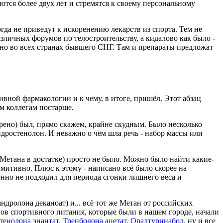
тся более двух лет и стремятся к своему персональному
да не приведут к искоренению лекарств из спорта. Тем не
зличных форумов по телостроительству, а кидалово как было -
льно во всех странах бывшего СНГ. Там и препараты предложат
ивной фармакологии и к чему, в итоге, пришёл. Этот абзац
м коллегам постарше.
ерено) был, прямо скажем, крайне скудным. Было несколько
ростенолон. И неважно о чём шла речь - набор массы или
 Метана в достатке) просто не было. Можно было найти какие-
митивно. Плюс к этому - написано всё было скорее на
нно не подходил для периода сгонки лишнего веса и
дролона деканоат) и... всё тот же Метан от российских
нов спортивного питания, которые были в нашем городе, начали
тенолона энантат
,
Тренболона ацетат
,
Оралтуринабол
, ну и все