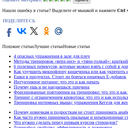
оценить
Нашли ошибку в статье? Выделите её мышкой и нажмите
Ctrl 
ПОДЕЛИТЕСЬ
Похожие статьи
Лучшие статьи
Новые статьи
4 опасных упражнения в зале для плеч
Методы тренировок «верх-низ» и «тяни-толкай»: краткий
6 полезных перекусов, которые можно взять с собой в до
Как улучшить микрофлору кишечника или как укрепить 
Ешки в продуктах. Стоит ли бояться пищевых Е-добавок
Интуитивное питание: что это и как начать
Почему ешь и не наедаешься: причина
Форсированные повторения на тренировке: что это и как
Тренинг с ограничением кровотока: что это и как исполь
Тренировка интимных мышц: упражнения Кегеля для же
Почему новичкам и подросткам не стоит принимать анаб
Как часто нужно принимать оральные и инъекционные с
Что нужно сделать перед первым курсом стероидов?
Туринабол: свойства, эффективность и дозировки