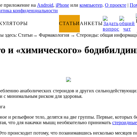
е приложение на
Android
,
iPhone
или
компьютер
.
О проекте
|
Пом
итика конфиденциальности
КУЛЯТОРЫ
АНАТОМИЯ
СТАТЬИ
АНКЕТЫ
ы здесь:
Статьи
→
Фармакология
→
Стероиды: общая информац
о и «химического» бодибилдин
реблению анаболических стероидов и других сильнодействующих 
 и с минимальным риском для здоровья.
е и рельефное тело, делятся на две группы. Первые, которых б
тая, что для накачки мышц необязательно принимать
стероидные
Это происходит потому, что позанимавшись несколько месяцев п