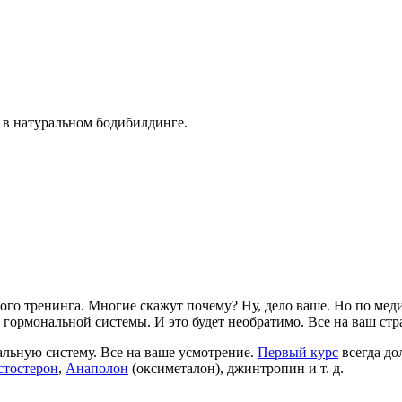
и в натуральном бодибилдинге.
го тренинга. Многие скажут почему? Ну, дело ваше. Но по меди
 гормональной системы. И это будет необратимо. Все на ваш стра
альную систему. Все на ваше усмотрение.
Первый курс
всегда до
стостерон
,
Анаполон
(оксиметалон), джинтропин и т. д.