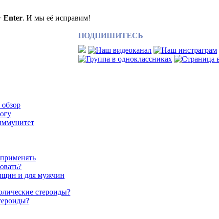
+ Enter
. И мы её исправим!
ПОДПИШИТЕСЬ
 обзор
рогу
иммунитет
 применять
зовать?
нщин и для мужчин
олические стероиды?
тероиды?