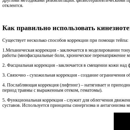
другими методиками реабилитации: физиотерапевтическими про
отклеится.
Как правильно использовать кинезиот
Существует несколько способов коррекции при помощи тейпа:
1.Механическая коррекция - заключается в моделировании тон
работы (миофасциальные боли, хроническое перенапряжение м
2. Фасциальная коррекция –заключается в смещении кожи над
3. Связочно - сухожильная коррекция - создание ограничения 
4. Послабляющая коррекция (лифтинг) – натягивает и приподн
период травмы с выраженным отеком, гематомы).
5. Функциональная коррекция - служит для облегчения движен
суставов. Используется принципы синергизма и антагонизма 