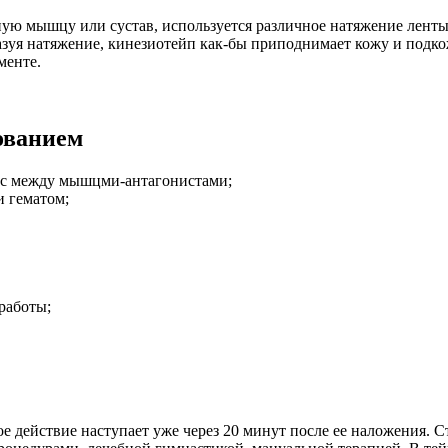
ую мышцу или сустав, используется различное натяжение ленты,
зуя натяжение, кинезиотейп как-бы приподнимает кожу и подко
менте.
ованием
анс между мышцми-антагонистами;
и гематом;
работы;
е действие наступает уже через 20 минут после ее наложения. С