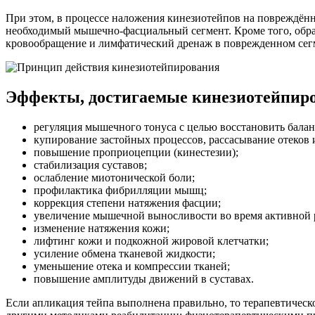
При этом, в процессе наложения кинезиотейпов на повреждённ
необходимый мышечно-фасциальный сегмент. Кроме того, обра
кровообращение и лимфатический дренаж в поврежденном сег
Эффекты, достигаемые кинезиотейпир
регуляция мышечного тонуса с целью восстановить бал
купирование застойных процессов, рассасывание отеков 
повышение проприоцепции (кинестезии);
стабилизация суставов;
ослабление миотонической боли;
профилактика фибрилляции мышц;
коррекция степени натяжения фасции;
увеличение мышечной выносливости во время активной 
изменение натяжения кожи;
лифтинг кожи и подкожной жировой клетчатки;
усиление обмена тканевой жидкости;
уменьшение отека и компрессии тканей;
повышение амплитуды движений в суставах.
Если апликация тейпа выполнена правильно, то терапевтическо