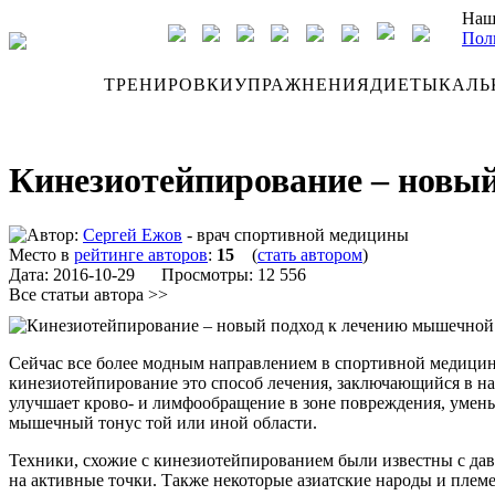
Наш
Пол
ДНЕВНИК
ТРЕНИРОВКИ
УПРАЖНЕНИЯ
ДИЕТЫ
КАЛЬ
Кинезиотейпирование – новы
Автор:
Сергей Ежов
- врач спортивной медицины
Место в
рейтинге авторов
:
15
(
стать автором
)
Дата:
2016-10-29
Просмотры: 12 556
Все статьи автора >>
Сейчас все более модным направлением в спортивной медицине
кинезиотейпирование это способ лечения, заключающийся в н
улучшает крово- и лимфообращение в зоне повреждения, умен
мышечный тонус той или иной области.
Техники, схожие с кинезиотейпированием были известны с да
на активные точки. Также некоторые азиатские народы и плем