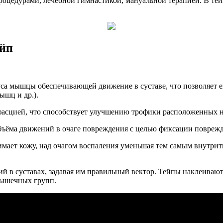
цедурами, лечебной гимнастикой, мануальной терапией. В тейпе
ейп
уса мышцы обеспечивающей движение в суставе, что позволяет ей
ышц и др.).
 фасцией, что способствует улучшению трофики расположенных
объёма движений в очаге повреждения с целью фиксации поврежд
имает кожу, над очагом воспаления уменьшая тем самым внутри
ий в суставах, задавая им правильный вектор. Тейпы наклеиваю
мышечных групп.