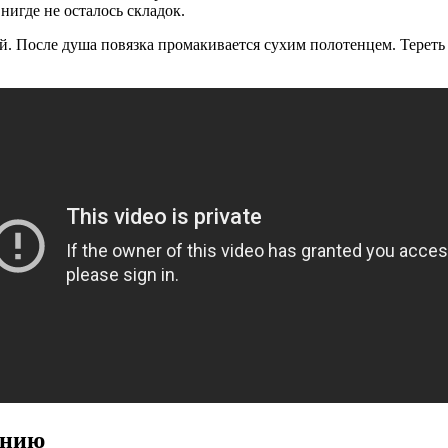
нигде не осталось складок.
й. После душа повязка промакивается сухим полотенцем. Тереть 
анию