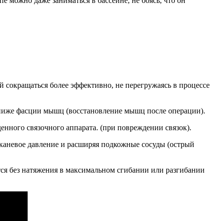
 можно даже заниматься в бассейне, не боясь, что он
 сокращаться более эффективно, не перегружаясь в процессе
 ниже фасции мышц (восстановление мышц после операции).
енного связочного аппарата. (при повреждении связок).
тканевое давление и расширяя подкожные сосуды (острый
тся без натяжения в максимальном сгибании или разгибании