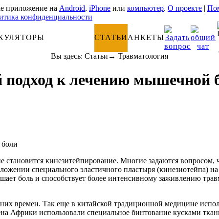
е приложение на
Android
,
iPhone
или
компьютер
.
О проекте
|
Пом
итика конфиденциальности
КУЛЯТОРЫ
АНАТОМИЯ
СТАТЬИ
АНКЕТЫ
Вы здесь:
Статьи
→
Травматология
й подход к лечению мышечной 
 становится кинезитейпирование. Многие задаются вопросом, чт
аложении специального эластичного пластыря (кинезиотейпа) н
ьшает боль и способствует более интенсивному заживлению тра
вних времен. Так еще в китайской традиционной медицине испо
ена Африки использовали специальное бинтование кусками ткани