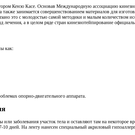
тором Кензо Касе. Основав Международную ассоциацию кинезиот
а также занимается совершенствованием материалов для изготов
язано это с молодостью самой методики и малым количеством ис
д лечения, а в целом ряде стран кинезиотейпирование официаль
ы как:
облемах опорно-двигательного аппарата.
ия
ли заболевания участок тела и оставляют там на некоторое врем
-10 дней. На ленту нанесен специальный акриловый гипоаллерг