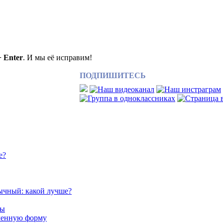
+ Enter
. И мы её исправим!
ПОДПИШИТЕСЬ
е?
ычный: какой лучше?
сы
аченную форму