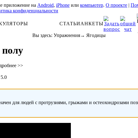
е приложение на
Android
,
iPhone
или
компьютер
.
О проекте
|
Пом
итика конфиденциальности
КУЛЯТОРЫ
АНАТОМИЯ
СТАТЬИ
АНКЕТЫ
Вы здесь:
Упражнения
→
Ягодицы
 полу
дробнее >>
5.0
начен для людей с протрузиями, грыжами и остеохондрозами по