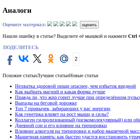
Аналоги
Оцените материал:
оценить
Нашли ошибку в статье? Выделите её мышкой и нажмите
Ctrl 
ПОДЕЛИТЕСЬ
2
Похожие статьи
Лучшие статьи
Новые статьи
Нехватка здоровой пищи опаснее, чем избыток вредной
Как выбрать магний и какая форма лучше
Правда ли, что жир горит лучше при определённом пульс
Выпады на беговой дорожке
Топ 7 привычек, забирающих у вас энергию
Как генетика влияет на рост мышц и силы?
Коллаген гидролизованный (низкомолекулярный) или об
Дневной сон и его влияние на тренировки
Влияние алкоголя на тренировки и набор мышечной мас
Мышечная память: как быстро удастся восстановить утр