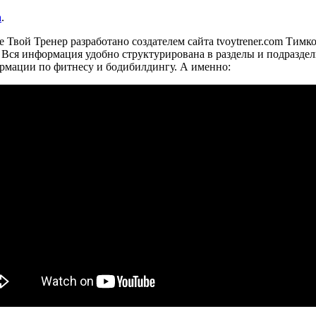
а
.
е Твой Тренер разработано создателем сайта tvoytrener.com Тимк
а. Вся информация удобно структурирована в разделы и подразд
ормации по фитнесу и бодибилдингу. А именно: