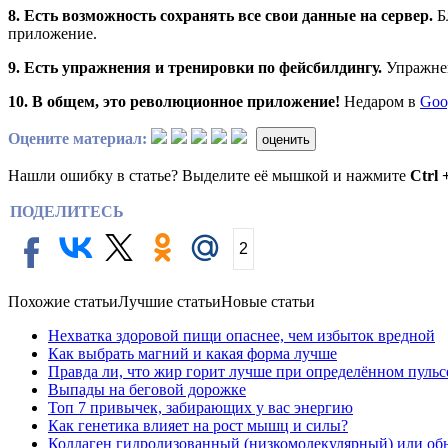
8. Есть возможность сохранять все свои данные на сервер.
Б
приложение.
9. Есть упражнения и тренировки по фейсбилдингу.
Упражнен
10. В общем, это революционное приложение!
Недаром в
Goo
Оцените материал:
оценить
Нашли ошибку в статье? Выделите её мышкой и нажмите
Ctrl 
ПОДЕЛИТЕСЬ
2
Похожие статьи
Лучшие статьи
Новые статьи
Нехватка здоровой пищи опаснее, чем избыток вредной
Как выбрать магний и какая форма лучше
Правда ли, что жир горит лучше при определённом пульс
Выпады на беговой дорожке
Топ 7 привычек, забирающих у вас энергию
Как генетика влияет на рост мышц и силы?
Коллаген гидролизованный (низкомолекулярный) или об