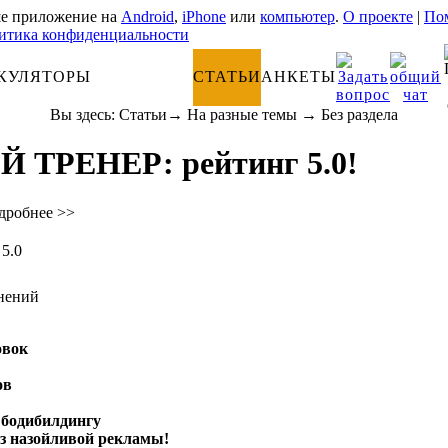
е приложение на
Android
,
iPhone
или
компьютер
.
О проекте
|
Пом
итика конфиденциальности
КУЛЯТОРЫ
АНАТОМИЯ
СТАТЬИ
АНКЕТЫ
Вы здесь:
Статьи
→
На разные темы
→
Без раздела
Й ТРЕНЕР: рейтинг 5.0!
дробнее >>
5.0
овок
ов
и бодибилдингу
без назойливой рекламы!