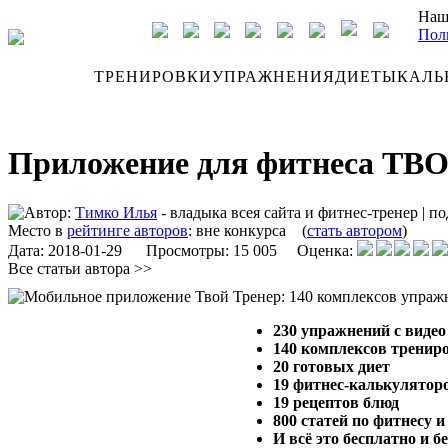
Наш
Пол
ДНЕВНИК
ТРЕНИРОВКИ
УПРАЖНЕНИЯ
ДИЕТЫ
КАЛЬ
Приложение для фитнеса ТВО
Автор:
Тимко Илья
- владыка всея сайта и фитнес-тренер
|
по
Место в
рейтинге авторов
:
вне конкурса
(
стать автором
)
Дата:
2018-01-29
Просмотры: 15 005 Оценка:
Все статьи автора >>
230 упражнений с видео
140 комплексов тренир
20 готовых диет
19 фитнес-калькулятор
19 рецептов блюд
800 статей по фитнесу 
И всё это бесплатно и 