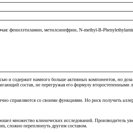
ая: фенилэтиламин, метилсинефрин, N-methyl-B-Phenylethylamin
есью и содержит намного больше активных компонентов, но доза
игающий состав, не перегружая его формулу второстепенными л
тлично справляются со своими функциями. Но риск получить алле
шел множество клинических исследований. Производитель уверяет
nom, сложно переплюнуть другим составом.