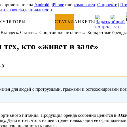
е приложение на
Android
,
iPhone
или
компьютер
.
О проекте
|
Пом
итика конфиденциальности
КУЛЯТОРЫ
АНАТОМИЯ
СТАТЬИ
АНКЕТЫ
Вы здесь:
Статьи
→
Спортивное питание
→
Конкретные бренды
тех, кто «живет в зале»
5.0
начен для людей с протрузиями, грыжами и остеохондрозами по
ортивного питания. Продукция бренда особенно ценится в Южно
лку. Дело в том, что в нашей стране только один ее официальн
ирующую подлинность товара.