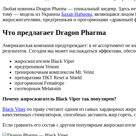
Любая новинка Dragon Pharma — уникальный шедевр. Здесь нет
тому — модель из Украины
Бахар Набиева
, являющаяся лицом 
жиросжигателями, предтреникам и прогормонами «драконьей 
Что предлагает Dragon Pharma
Американская компания предупреждает: в ее ассортимент не в
результатов. Сегодня мы может наслаждаться эффектами, обес
жиросжигателем Black Viper
предтреником Venom
тренировочным комплексом Mr. Veinz
препаратами ПКТ Reset и Shield
прогормоном Fematrope
снотворным Melatonin
Почему жиросжигатель Black Viper так популярен?
Black Viper
по праву считают одним из самых хардкорных жиросж
качественных стимуляторов, способных заставить жир гореть, с
Если сравнить его состав с другим популярным жиросжигател