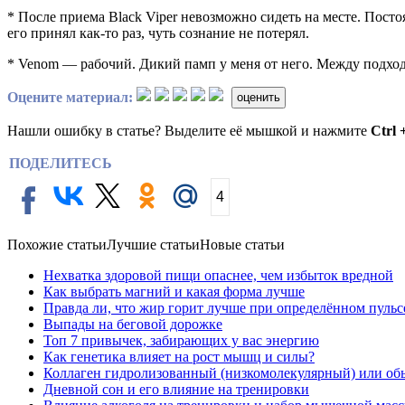
* После приема Black Viper невозможно сидеть на месте. Постоя
его принял как-то раз, чуть сознание не потерял.
* Venom — рабочий. Дикий памп у меня от него. Между подхода
Оцените материал:
оценить
Нашли ошибку в статье? Выделите её мышкой и нажмите
Ctrl 
ПОДЕЛИТЕСЬ
4
Похожие статьи
Лучшие статьи
Новые статьи
Нехватка здоровой пищи опаснее, чем избыток вредной
Как выбрать магний и какая форма лучше
Правда ли, что жир горит лучше при определённом пульс
Выпады на беговой дорожке
Топ 7 привычек, забирающих у вас энергию
Как генетика влияет на рост мышц и силы?
Коллаген гидролизованный (низкомолекулярный) или об
Дневной сон и его влияние на тренировки