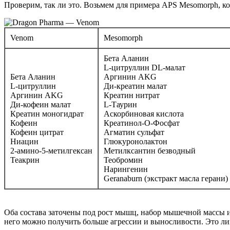
Проверим, так ли это. Возьмем для примера APS Mesomorph, к
Venom
Mesomorph
Бета Аланин
L-цитруллин DL-малат
Бета Аланин
Аргинин AKG
L-цитруллин
Ди-креатин малат
Аргинин AKG
Креатин нитрат
Ди-кофеин малат
L-Таурин
Креатин моногидрат
Аскорбиновая кислота
Кофеин
Креатинол-О-Фосфат
Кофеин цитрат
Агматин сульфат
Ниацин
Глюкуронолактон
2-амино-5-метилгексан
Метилксантин безводный
Теакрин
Теобромин
Нарингенин
Geranaburn (экстракт масла герани)
Оба состава заточены под рост мышц, набор мышечной массы и
него можно получить больше агрессии и выносливости. Это лиш