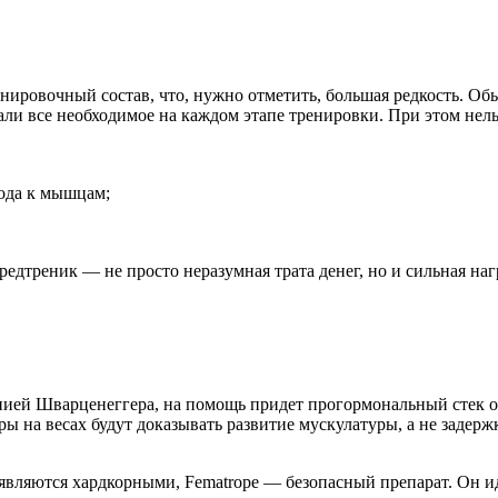
ировочный состав, что, нужно отметить, большая редкость. Об
ли все необходимое на каждом этапе тренировки. При этом нельз
ода к мышцам;
едтреник — не просто неразумная трата денег, но и сильная наг
пией Шварценеггера, на помощь придет прогормональный стек о
 на весах будут доказывать развитие мускулатуры, а не задерж
 являются хардкорными, Fematrope — безопасный препарат. Он ид