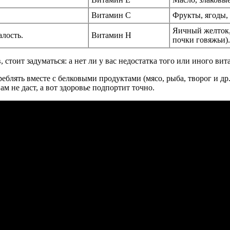
Витамин С
Фрукты, ягоды,
Яичный желток,
алость.
Витамин Н
почки говяжьи).
стоит задуматься: а нет ли у вас недостатка того или иного ви
лять вместе с белковыми продуктами (мясо, рыба, творог и др.),
м не даст, а вот здоровье подпортит точно.