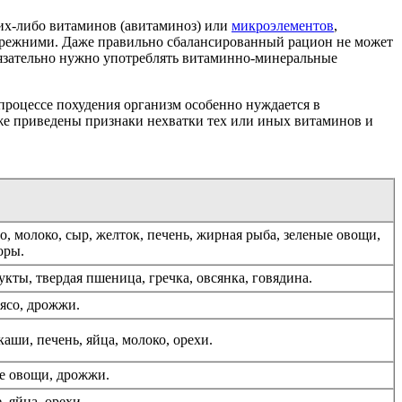
ких-либо витаминов (авитаминоз) или
микроэлементов
,
я прежними. Даже правильно сбалансированный рацион не может
бязательно нужно употреблять витаминно-минеральные
в процессе похудения организм особенно нуждается в
же приведены признаки нехватки тех или иных витаминов и
, молоко, сыр, желток, печень, жирная рыба, зеленые овощи,
оры.
ты, твердая пшеница, гречка, овсянка, говядина.
ясо, дрожжи.
каши, печень, яйца, молоко, орехи.
е овощи, дрожжи.
, яйца, орехи.