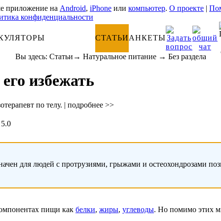
е приложение на
Android
,
iPhone
или
компьютер
.
О проекте
|
Пом
итика конфиденциальности
КУЛЯТОРЫ
АНАТОМИЯ
СТАТЬИ
АНКЕТЫ
Вы здесь:
Статьи
→
Натуральное питание
→
Без раздела
его избежать
отерапевт по телу.
|
подробнее >>
5.0
начен для людей с протрузиями, грыжами и остеохондрозами по
 компонентах пищи как
белки
,
жиры
,
углеводы
. Но помимо этих 