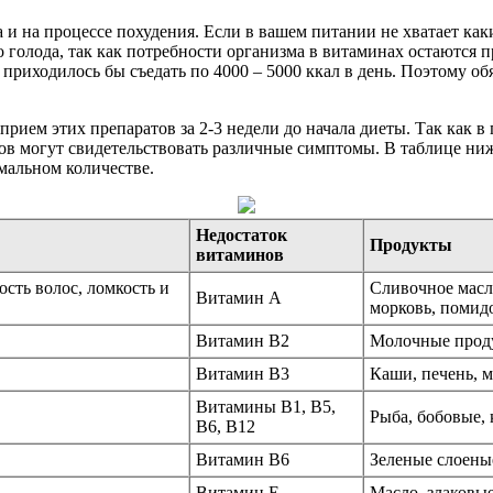
а и на процессе похудения. Если в вашем питании не хватает ка
во голода, так как потребности организма в витаминах остаютс
приходилось бы съедать по 4000 – 5000 ккал в день. Поэтому о
ь прием этих препаратов за 2-3 недели до начала диеты. Так как 
ов могут свидетельствовать различные симптомы. В таблице ни
мальном количестве.
Недостаток
Продукты
витаминов
сть волос, ломкость и
Сливочное масло
Витамин А
морковь, помид
Витамин В2
Молочные продук
Витамин В3
Каши, печень, м
Витамины В1, В5,
Рыба, бобовые, 
В6, В12
Витамин В6
Зеленые слоены
Витамин Е
Масло, злаковые