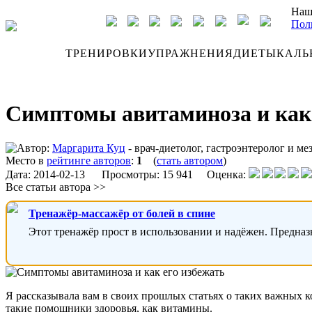
Наш
Пол
ДНЕВНИК
ТРЕНИРОВКИ
УПРАЖНЕНИЯ
ДИЕТЫ
КАЛЬ
Симптомы авитаминоза и как 
Автор:
Маргарита Куц
- врач-диетолог, гастроэнтеролог и мез
Место в
рейтинге авторов
:
1
(
стать автором
)
Дата:
2014-02-13
Просмотры: 15 941 Оценка:
Все статьи автора >>
Тренажёр-массажёр от болей в спине
Этот тренажёр прост в использовании и надёжен. Предназ
Я рассказывала вам в своих прошлых статьях о таких важных
такие помощники здоровья, как витамины.