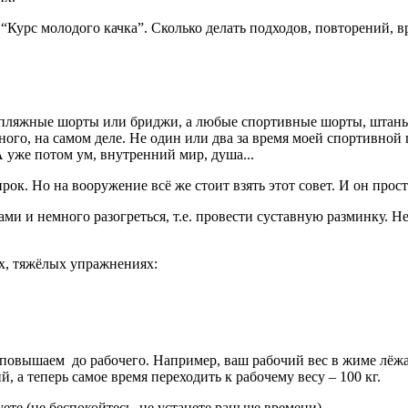
рс молодого качка”. Сколько делать подходов, повторений, вре
 пляжные шорты или бриджи, а любые спортивные шорты, штаны 
го, на самом деле. Не один или два за время моей спортивной п
А уже потом ум, внутренний мир, душа...
к. Но на вооружение всё же стоит взять этот совет. И он прост:
ами и немного разогреться, т.е. провести суставную разминку. Н
ых, тяжёлых упражнениях:
о повышаем до рабочего. Например, ваш рабочий вес в жиме лёжа
й, а теперь самое время переходить к рабочему весу – 100 кг.
е (не беспокойтесь, не устанете раньше времени).