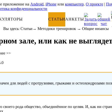
е приложение на
Android
,
iPhone
или
компьютер
.
О проекте
|
Пом
итика конфиденциальности
КУЛЯТОРЫ
АНАТОМИЯ
СТАТЬИ
АНКЕТЫ
Вы здесь:
Статьи
→
Методики тренировок
→
Общие нюансы
ном зале, или как не выгляде
нее >>
5.0
начен для людей с протрузиями, грыжами и остеохондрозами по
 своего рода общество, объединённое по целям. И, как ни странн
их.