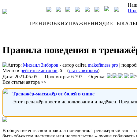
Наш
Пол
ДНЕВНИК
ТРЕНИРОВКИ
УПРАЖНЕНИЯ
ДИЕТЫ
КАЛЬ
Правила поведения в тренажёр
Автор:
Михаил Зиборов
- автор сайта
makefitness.pro
|
подроб
Место в
рейтинге авторов
:
5
(
стать автором
)
Дата:
2021-05-05
Просмотры: 6 797 Оценка:
Все статьи автора >>
Тренажёр-массажёр от болей в спине
Этот тренажёр прост в использовании и надёжен. Предназ
В обществе есть свои правила поведения. Тренажёрный зал – это
быть объектом насмешек или недовольства – лучше соблюдать 