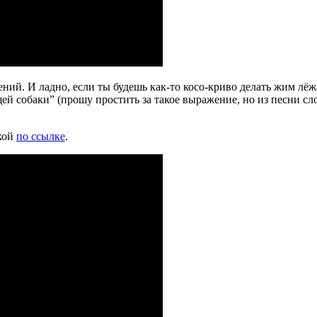
. И ладно, если ты будешь как-то косо-криво делать жим лёжа. 
й собаки” (прошу простить за такое выражение, но из песни сло
кой
по ссылке
.