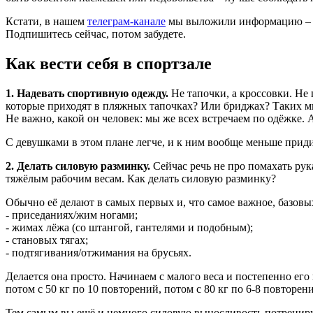
Кстати, в нашем
телеграм-канале
мы выложили информацию – “Ку
Подпишитесь сейчас, потом забудете.
Как вести себя в спортзале
1. Надевать спортивную одежду.
Не тапочки, а кроссовки. Не
которые приходят в пляжных тапочках? Или бриджах? Таких мно
Не важно, какой он человек: мы же всех встречаем по одёжке. 
С девушками в этом плане легче, и к ним вообще меньше придиро
2. Делать силовую разминку.
Сейчас речь не про помахать рук
тяжёлым рабочим весам. Как делать силовую разминку?
Обычно её делают в самых первых и, что самое важное, базов
- приседаниях/жим ногами;
- жимах лёжа (со штангой, гантелями и подобным);
- становых тягах;
- подтягивания/отжимания на брусьях.
Делается она просто. Начинаем с малого веса и постепенно ег
потом с 50 кг по 10 повторений, потом с 80 кг по 6-8 повторени
Тем самым вы ещё и немного силовую выносливость потренирует