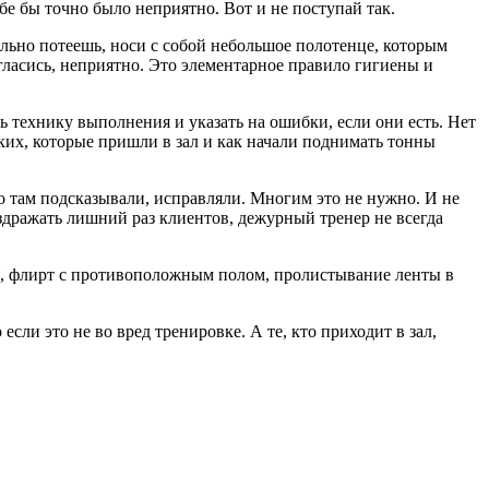
бе бы точно было неприятно. Вот и не поступай так.
ильно потеешь, носи с собой небольшое полотенце, которым
огласись, неприятно. Это элементарное правило гигиены и
 технику выполнения и указать на ошибки, если они есть. Нет
аких, которые пришли в зал и как начали поднимать тонны
о там подсказывали, исправляли. Многим это не нужно. И не
аздражать лишний раз клиентов, дежурный тренер не всегда
я, флирт с противоположным полом, пролистывание ленты в
сли это не во вред тренировке. А те, кто приходит в зал,