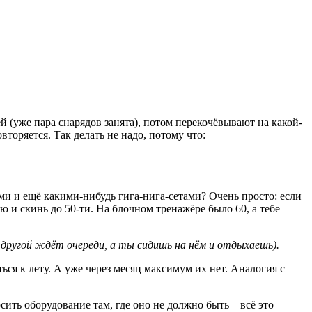
ей (уже пара снарядов занята), потом перекочёвывают на какой-
торяется. Так делать не надо, потому что:
ами и ещё какими-нибудь гига-нига-сетами? Очень просто: если
ю и скинь до 50-ти. На блочном тренажёре было 60, а тебе
другой ждёт очереди, а ты сидишь на нём и отдыхаешь).
ься к лету. А уже через месяц максимум их нет. Аналогия с
осить оборудование там, где оно не должно быть – всё это