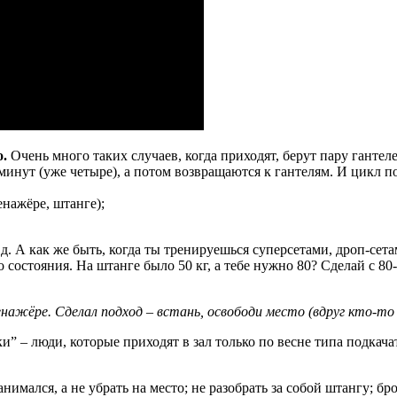
о.
Очень много таких случаев, когда приходят, берут пару гантел
минут (уже четыре), а потом возвращаются к гантелям. И цикл пов
енажёре, штанге);
.д. А как же быть, когда ты тренируешься суперсетами, дроп-сет
состояния. На штанге было 50 кг, а тебе нужно 80? Сделай с 80-
жёре. Сделал подход – встань, освободи место (вдруг кто-то 
” – люди, которые приходят в зал только по весне типа подкачат
анимался, а не убрать на место; не разобрать за собой штангу; бр