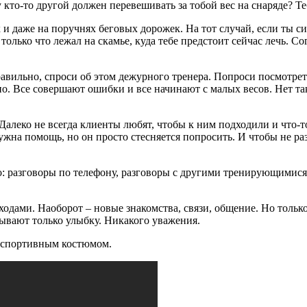
кто-то другой должен перевешивать за тобой вес на снаряде? Те
и даже на поручнях беговых дорожек. На тот случай, если ты с
 только что лежал на скамье, куда тебе предстоит сейчас лечь. С
авильно, спроси об этом дежурного тренера. Попроси посмотреть
ено. Все совершают ошибки и все начинают с малых весов. Нет т
алеко не всегда клиенты любят, чтобы к ним подходили и что-т
нужна помощь, но он просто стесняется попросить. И чтобы не р
о: разговоры по телефону, разговоры с другими тренирующимис
одами. Наоборот – новые знакомства, связи, общение. Но только е
ывают только улыбку. Никакого уважения.
м спортивным костюмом.