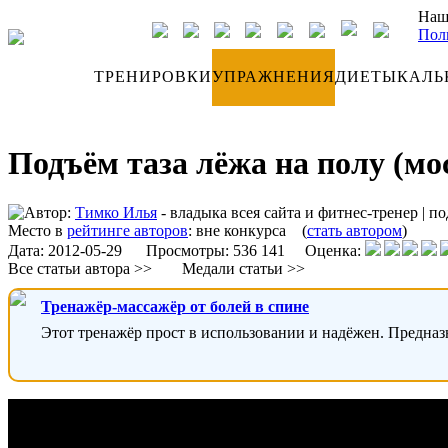
Наш
Пол
ДНЕВНИК
ТРЕНИРОВКИ
УПРАЖНЕНИЯ
ДИЕТЫ
КАЛЬ
Подъём таза лёжа на полу (мо
Автор:
Тимко Илья
- владыка всея сайта и фитнес-тренер
|
по
Место в
рейтинге авторов
:
вне конкурса
(
стать автором
)
Дата:
2012-05-29
Просмотры: 536 141 Оценка:
Все статьи автора >>
Медали статьи >>
Тренажёр-массажёр от болей в спине
Этот тренажёр прост в использовании и надёжен. Предназ