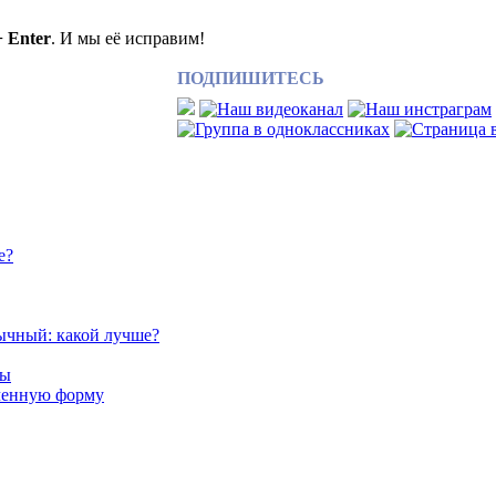
+ Enter
. И мы её исправим!
ПОДПИШИТЕСЬ
е?
ычный: какой лучше?
сы
аченную форму