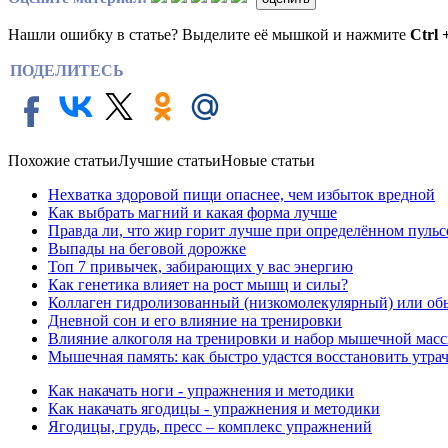
Нашли ошибку в статье? Выделите её мышкой и нажмите
Ctrl 
ПОДЕЛИТЕСЬ
Похожие статьи
Лучшие статьи
Новые статьи
Нехватка здоровой пищи опаснее, чем избыток вредной
Как выбрать магний и какая форма лучше
Правда ли, что жир горит лучше при определённом пульс
Выпады на беговой дорожке
Топ 7 привычек, забирающих у вас энергию
Как генетика влияет на рост мышц и силы?
Коллаген гидролизованный (низкомолекулярный) или об
Дневной сон и его влияние на тренировки
Влияние алкоголя на тренировки и набор мышечной мас
Мышечная память: как быстро удастся восстановить утр
Как накачать ноги - упражнения и методики
Как накачать ягодицы - упражнения и методики
Ягодицы, грудь, пресс – комплекс упражнений