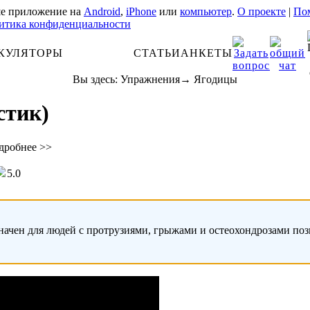
е приложение на
Android
,
iPhone
или
компьютер
.
О проекте
|
Пом
итика конфиденциальности
КУЛЯТОРЫ
АНАТОМИЯ
СТАТЬИ
АНКЕТЫ
Вы здесь:
Упражнения
→
Ягодицы
стик)
дробнее >>
5.0
начен для людей с протрузиями, грыжами и остеохондрозами по