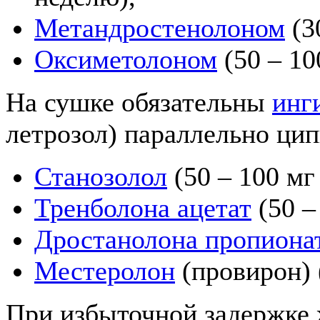
Метандростенолоном
(30
Оксиметолоном
(50 – 10
На сушке обязательны
инг
летрозол) параллельно цип
Станозолол
(50 – 100 мг 
Тренболона ацетат
(50 –
Дростанолона пропиона
Местеролон
(провирон) (
При избыточной задержке 