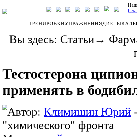
Наш
Рек
ДНЕВНИК
ТРЕНИРОВКИ
УПРАЖНЕНИЯ
ДИЕТЫ
КАЛЬ
Вы здесь:
Статьи
→
Фарм
Тестостерона ципион
применять в бодиби
Автор:
Климишин Юрий
-
"химического" фронта