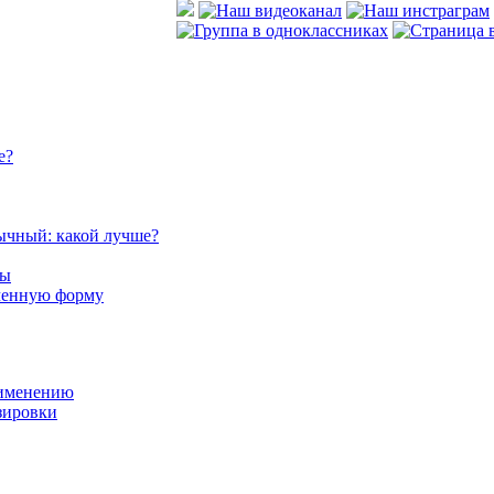
е?
ычный: какой лучше?
сы
аченную форму
рименению
озировки