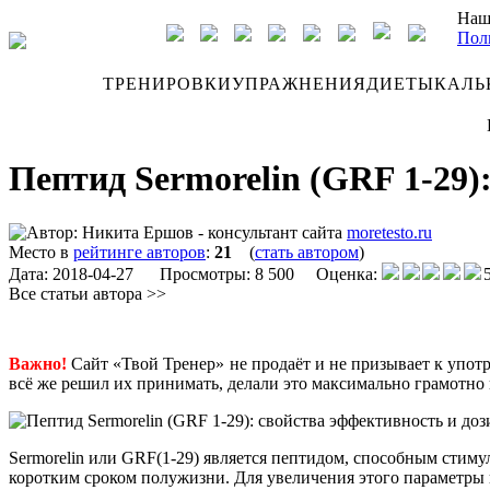
Наш
Пол
ДНЕВНИК
ТРЕНИРОВКИ
УПРАЖНЕНИЯ
ДИЕТЫ
КАЛЬ
Пептид Sermorelin (GRF 1-29)
Автор:
Никита Ершов - консультант сайта
moretesto.ru
Место в
рейтинге авторов
:
21
(
стать автором
)
Дата:
2018-04-27
Просмотры: 8 500 Оценка:
Все статьи автора >>
Важно!
Сайт «Твой Тренер» не продаёт и не призывает к упот
всё же решил их принимать, делали это максимально грамотно
Sermorelin или GRF(1-29) является пептидом, способным стиму
коротким сроком полужизни. Для увеличения этого параметры 