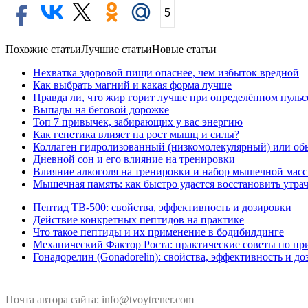
5
Похожие статьи
Лучшие статьи
Новые статьи
Нехватка здоровой пищи опаснее, чем избыток вредной
Как выбрать магний и какая форма лучше
Правда ли, что жир горит лучше при определённом пульс
Выпады на беговой дорожке
Топ 7 привычек, забирающих у вас энергию
Как генетика влияет на рост мышц и силы?
Коллаген гидролизованный (низкомолекулярный) или об
Дневной сон и его влияние на тренировки
Влияние алкоголя на тренировки и набор мышечной мас
Мышечная память: как быстро удастся восстановить утр
Пептид TB-500: свойства, эффективность и дозировки
Действие конкретных пептидов на практике
Что такое пептиды и их применение в бодибилдинге
Механический Фактор Роста: практические советы по п
Гонадорелин (Gonadorelin): свойства, эффективность и д
Почта автора сайта: info@tvoytrener.com