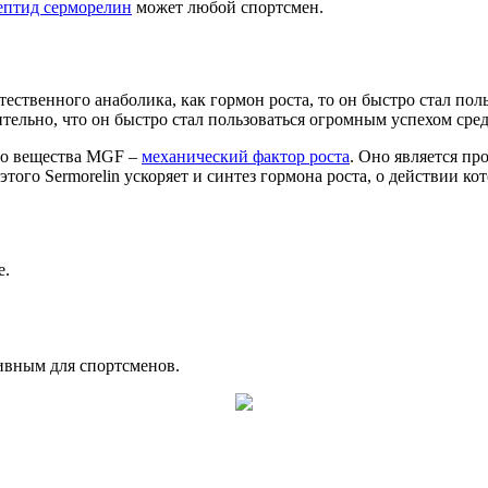
ептид серморелин
может любой спортсмен.
тественного анаболика, как гормон роста, то он быстро стал по
ельно, что он быстро стал пользоваться огромным успехом сред
тво вещества MGF –
механический фактор роста
. Оно является п
ого Sermorelin ускоряет и синтез гормона роста, о действии ко
е.
тивным для спортсменов.