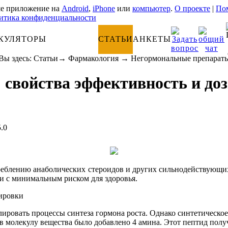
е приложение на
Android
,
iPhone
или
компьютер
.
О проекте
|
Пом
итика конфиденциальности
КУЛЯТОРЫ
АНАТОМИЯ
СТАТЬИ
АНКЕТЫ
Вы здесь:
Статьи
→
Фармакология
→
Негормональные препарат
: свойства эффективность и до
5.0
реблению анаболических стероидов и других сильнодействующих 
 и с минимальным риском для здоровья.
лировать процессы синтеза гормона роста. Однако синтетическое
в молекулу вещества было добавлено 4 амина. Этот пептид полу