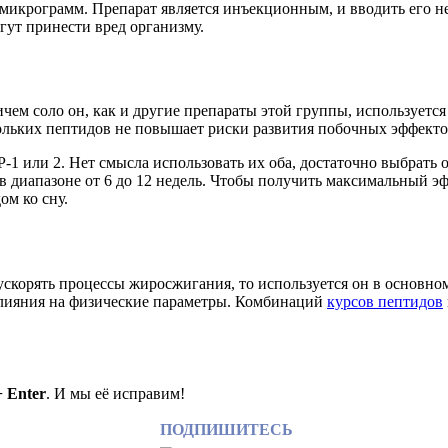
00 микрограмм. Препарат является инъекционным, и вводить ег
гут принести вред организму.
ричем соло он, как и другие препараты этой группы, используетс
ольких пептидов не повышает риски развития побочных эффекто
-1 или 2. Нет смысла использовать их оба, достаточно выбрать
 диапазоне от 6 до 12 недель. Чтобы получить максимальный эф
ом ко сну.
ускорять процессы жиросжигания, то используется он в основно
 влияния на физические параметры. Комбинаций
курсов пептидов
+ Enter
. И мы её исправим!
ПОДПИШИТЕСЬ