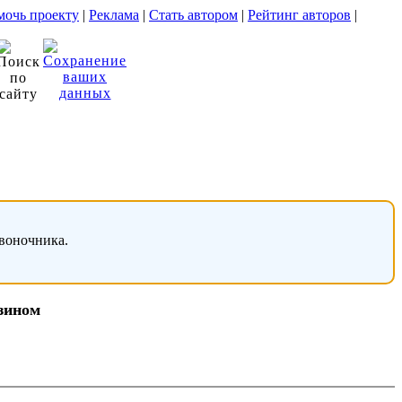
очь проекту
|
Реклама
|
Стать автором
|
Рейтинг авторов
|
звоночника.
азином