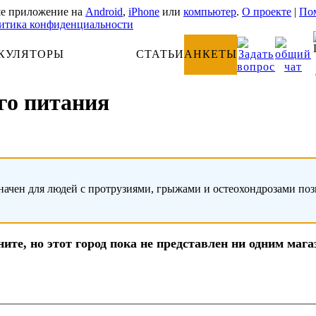
е приложение на
Android
,
iPhone
или
компьютер
.
О проекте
|
Пом
итика конфиденциальности
КУЛЯТОРЫ
АНАТОМИЯ
СТАТЬИ
АНКЕТЫ
го питания
начен для людей с протрузиями, грыжами и остеохондрозами по
ите, но этот город пока не представлен ни одним маг