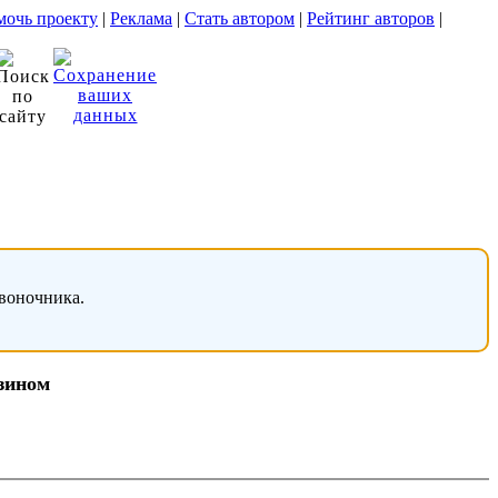
очь проекту
|
Реклама
|
Стать автором
|
Рейтинг авторов
|
звоночника.
азином