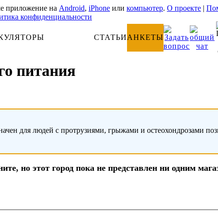
е приложение на
Android
,
iPhone
или
компьютер
.
О проекте
|
Пом
итика конфиденциальности
КУЛЯТОРЫ
АНАТОМИЯ
СТАТЬИ
АНКЕТЫ
го питания
начен для людей с протрузиями, грыжами и остеохондрозами по
ите, но этот город пока не представлен ни одним маг