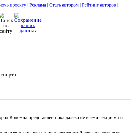
очь проекту
|
Реклама
|
Стать автором
|
Рейтинг авторов
|
 спорта
ород Коломна представлен пока далеко не всеми секциями и
нцов именно тренеры, а не место занятий решают насколько