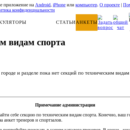
е приложение на
Android
,
iPhone
или
компьютер
.
О проекте
|
Пом
итика конфиденциальности
КУЛЯТОРЫ
АНАТОМИЯ
СТАТЬИ
АНКЕТЫ
им видам спорта
 городе и разделе пока нет секций по техническим видам
Примечание администрации
айти себе секцию по техническим видам спорта. Конечно, ваш г
за анкет тренеров и спортзалов.
о попробуйте поискать в нашем каталоге тренеров. В конце - ко