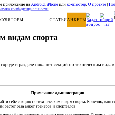
е приложение на
Android
,
iPhone
или
компьютер
.
О проекте
|
Пом
итика конфиденциальности
КУЛЯТОРЫ
АНАТОМИЯ
СТАТЬИ
АНКЕТЫ
им видам спорта
 городе и разделе пока нет секций по техническим видам
Примечание администрации
айти себе секцию по техническим видам спорта. Конечно, ваш 
м растёт база анкет тренеров и спортзалов.
о попробуйте поискать в нашем каталоге тренеров. В конце - ко