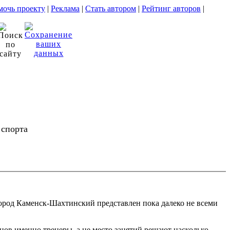
очь проекту
|
Реклама
|
Стать автором
|
Рейтинг авторов
|
 спорта
город Каменск-Шахтинский представлен пока далеко не всеми
нцов именно тренеры, а не место занятий решают насколько