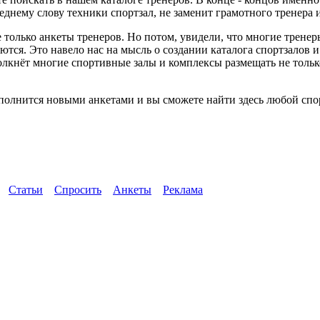
днему слову техники спортзал, не заменит грамотного тренера 
 только анкеты тренеров. Но потом, увидели, что многие трене
ются. Это навело нас на мысль о создании каталога спортзалов 
толкнёт многие спортивные залы и комплексы размещать не тол
олнится новыми анкетами и вы сможете найти здесь любой спор
Статьи
Спросить
Анкеты
Реклама