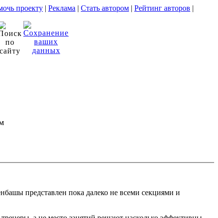
очь проекту
|
Реклама
|
Стать автором
|
Рейтинг авторов
|
м
енбашы представлен пока далеко не всеми секциями и
о тренеры, а не место занятий решают насколько эффективны