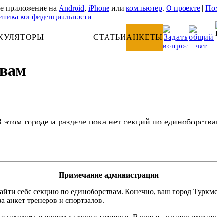
е приложение на
Android
,
iPhone
или
компьютер
.
О проекте
|
Пом
итика конфиденциальности
КУЛЯТОРЫ
АНАТОМИЯ
СТАТЬИ
АНКЕТЫ
твам
В этом городе и разделе пока нет секций по единоборства
Примечание администрации
айти себе секцию по единоборствам. Конечно, ваш город Туркм
за анкет тренеров и спортзалов.
е поискать в нашем каталоге тренеров. В конце - концов именн