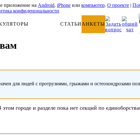
е приложение на
Android
,
iPhone
или
компьютер
.
О проекте
|
Пом
итика конфиденциальности
КУЛЯТОРЫ
АНАТОМИЯ
СТАТЬИ
АНКЕТЫ
твам
начен для людей с протрузиями, грыжами и остеохондрозами по
В этом городе и разделе пока нет секций по единоборства