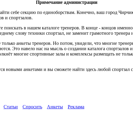
Примечание администрации
айти себе секцию по единоборствам. Конечно, ваш город Чирчик
ов и спортзалов.
е поискать в нашем каталоге тренеров. В конце - концов именн
днему слову техники спортзал, не заменит грамотного тренера 
 только анкеты тренеров. Но потом, увидели, что многие трене
ются. Это навело нас на мысль о создании каталога спортзалов 
толкнёт многие спортивные залы и комплексы размещать не тол
ся новыми анкетами и вы сможете найти здесь любой спортзал с
Статьи
Спросить
Анкеты
Реклама