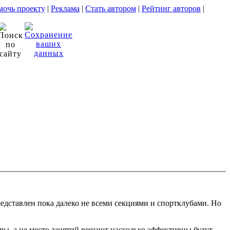
очь проекту
|
Реклама
|
Стать автором
|
Рейтинг авторов
|
едставлен пока далеко не всеми секциями и спортклубами. Но
еры, а не место занятий решают насколько эффективны будут