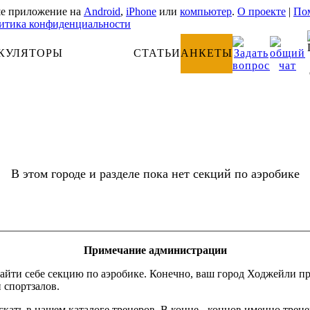
е приложение на
Android
,
iPhone
или
компьютер
.
О проекте
|
Пом
итика конфиденциальности
КУЛЯТОРЫ
АНАТОМИЯ
СТАТЬИ
АНКЕТЫ
В этом городе и разделе пока нет секций по аэробике
Примечание администрации
айти себе секцию по аэробике. Конечно, ваш город Ходжейли пр
и спортзалов.
скать в нашем каталоге тренеров. В конце - концов именно трен