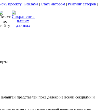
очь проекту
|
Реклама
|
Стать автором
|
Рейтинг авторов
|
порта
Наманган представлен пока далеко не всеми секциями и
именно тренеры, а не место занятий решают насколько