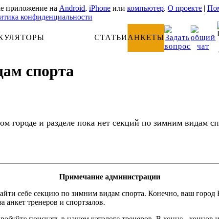
е приложение на
Android
,
iPhone
или
компьютер
.
О проекте
|
Пом
итика конфиденциальности
КУЛЯТОРЫ
АНАТОМИЯ
СТАТЬИ
АНКЕТЫ
дам спорта
ом городе и разделе пока нет секций по зимним видам с
Примечание администрации
айти себе секцию по зимним видам спорта. Конечно, ваш город 
за анкет тренеров и спортзалов.
робуйте поискать в нашем каталоге тренеров. В конце - концов 