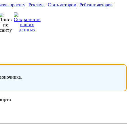
очь проекту
|
Реклама
|
Стать автором
|
Рейтинг авторов
|
звоночника.
порта