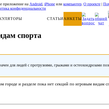
е приложение на
Android
,
iPhone
или
компьютер
.
О проекте
|
Пом
итика конфиденциальности
КУЛЯТОРЫ
АНАТОМИЯ
СТАТЬИ
АНКЕТЫ
идам спорта
начен для людей с протрузиями, грыжами и остеохондрозами по
ом городе и разделе пока нет секций по игровым видам с