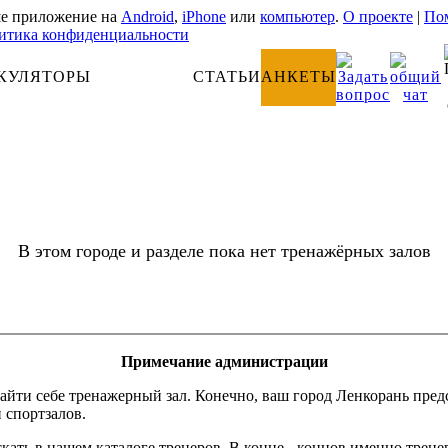
е приложение на
Android
,
iPhone
или
компьютер
.
О проекте
|
Пом
итика конфиденциальности
КУЛЯТОРЫ
АНАТОМИЯ
СТАТЬИ
АНКЕТЫ
В этом городе и разделе пока нет тренажёрных залов
Примечание администрации
айти себе тренажерный зал. Конечно, ваш город Ленкорань пред
и спортзалов.
кать в нашем каталоге тренеров. В конце - концов именно трене