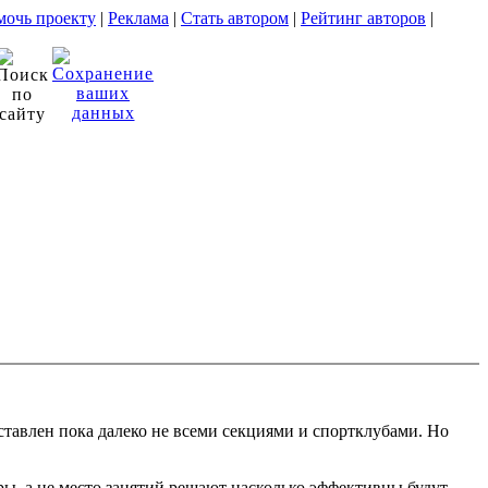
очь проекту
|
Реклама
|
Стать автором
|
Рейтинг авторов
|
ставлен пока далеко не всеми секциями и спортклубами. Но
ры, а не место занятий решают насколько эффективны будут