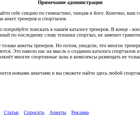
Примечание администрации
йти себе секцию по гимнастике, танцам и йоге. Конечно, ваш г
за анкет тренеров и спортзалов.
о попробуйте поискать в нашем каталоге тренеров. В конце - ко
ный по последнему слову техники спортзал, не заменит грамотн
 только анкеты тренеров. Но потом, увидели, что многие трене
ются. Это навело нас на мысль о создании каталога спортзалов 
толкнёт многие спортивные залы и комплексы размещать не тол
нится новыми анкетами и вы сможете найти здесь любой спортза
Статьи
Спросить
Анкеты
Реклама