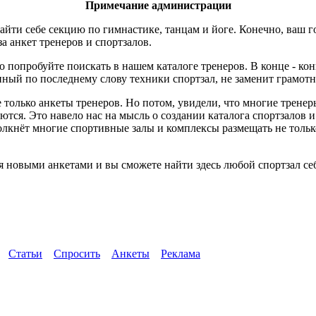
Примечание администрации
йти себе секцию по гимнастике, танцам и йоге. Конечно, ваш г
за анкет тренеров и спортзалов.
о попробуйте поискать в нашем каталоге тренеров. В конце - ко
ный по последнему слову техники спортзал, не заменит грамотн
 только анкеты тренеров. Но потом, увидели, что многие трене
ются. Это навело нас на мысль о создании каталога спортзалов 
толкнёт многие спортивные залы и комплексы размещать не тол
я новыми анкетами и вы сможете найти здесь любой спортзал се
Статьи
Спросить
Анкеты
Реклама