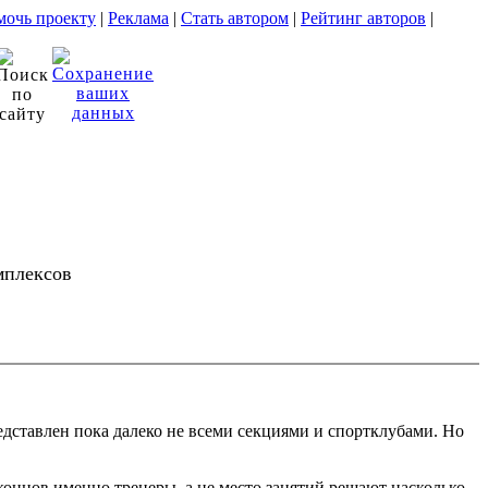
очь проекту
|
Реклама
|
Стать автором
|
Рейтинг авторов
|
мплексов
едставлен пока далеко не всеми секциями и спортклубами. Но
 концов именно тренеры, а не место занятий решают насколько