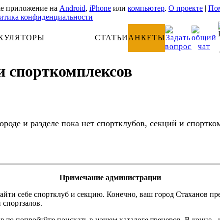
е приложение на
Android
,
iPhone
или
компьютер
.
О проекте
|
Пом
итика конфиденциальности
КУЛЯТОРЫ
АНАТОМИЯ
СТАТЬИ
АНКЕТЫ
 и спорткомплексов
городе и разделе пока нет спортклубов, секций и спортко
Примечание администрации
айти себе спортклуб и секцию. Конечно, ваш город Стаханов пр
и спортзалов.
в то попробуйте поискать в нашем каталоге тренеров. В конце -