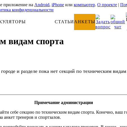
е приложение на
Android
,
iPhone
или
компьютер
.
О проекте
|
Пом
итика конфиденциальности
КУЛЯТОРЫ
АНАТОМИЯ
СТАТЬИ
АНКЕТЫ
им видам спорта
 городе и разделе пока нет секций по техническим видам
Примечание администрации
айти себе секцию по техническим видам спорта. Конечно, ваш г
за анкет тренеров и спортзалов.
о попробуйте поискать в нашем каталоге тренеров. В конце - ко