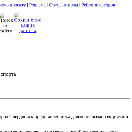
очь проекту
|
Реклама
|
Стать автором
|
Рейтинг авторов
|
 спорта
ород Свердловск представлен пока далеко не всеми секциями и
нцов именно тренеры, а не место занятий решают насколько